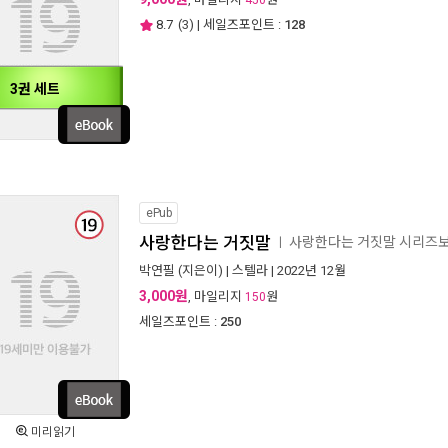
450
8.7
(
3
) | 세일즈포인트 :
128
3권 세트
ePub
사랑한다는 거짓말
사랑한다는 거짓말 시리즈
ㅣ
박연필
(지은이) |
스텔라
| 2022년 12월
3,000원
, 마일리지
원
150
세일즈포인트 :
250
미리읽기