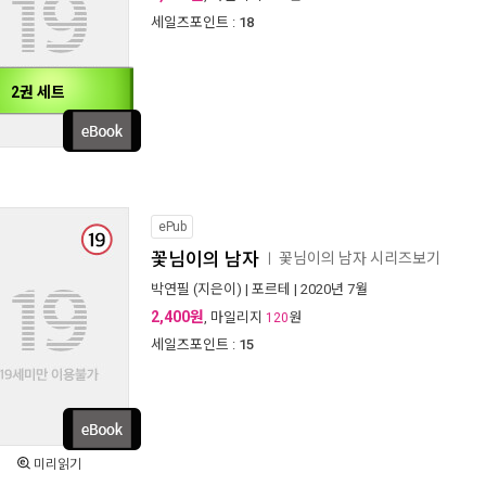
세일즈포인트 :
18
2권 세트
ePub
꽃님이의 남자
꽃님이의 남자 시리즈보기
ㅣ
박연필
(지은이) |
포르테
| 2020년 7월
2,400원
, 마일리지
원
120
세일즈포인트 :
15
미리읽기