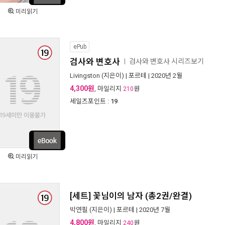
미리읽기
ePub
검사와 변호사
검사와 변호사 시리즈보기
ㅣ
Livingston
(지은이) |
포르테
| 2020년 2월
4,300원
, 마일리지
원
210
세일즈포인트 :
19
미리읽기
[세트] 꽃님이의 남자 (총2권/완결)
박연필
(지은이) |
포르테
| 2020년 7월
4,800원
, 마일리지
원
240