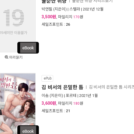
불순한 취향
불순한 취향 시리즈보기
ㅣ
박연필
(지은이) |
스텔라
| 2021년 12월
3,500원
, 마일리지
원
170
세일즈포인트 :
26
미리읽기
ePub
김 비서의 은밀한 틈
김 비서의 은밀한 틈 시리
ㅣ
이솜
(지은이) |
포르테
| 2021년 1월
3,600원
, 마일리지
원
180
세일즈포인트 :
21