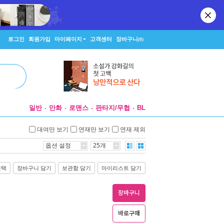
로그인
회원가입
마이페이지
고객센터
장바구니
(0)
일반
만화
로맨스
판타지/무협
BL
대여만 보기
연재만 보기
연재 제외
옵션 설정
25개
선택
장바구니 담기
보관함 담기
마이리스트 담기
장바구니
바로구매