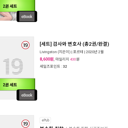
2권 세트
[세트] 검사와 변호사 (총2권/완결)
Livingston
(지은이) |
포르테
| 2020년 2월
8,600원
, 마일리지
원
430
세일즈포인트 :
32
2권 세트
ePub