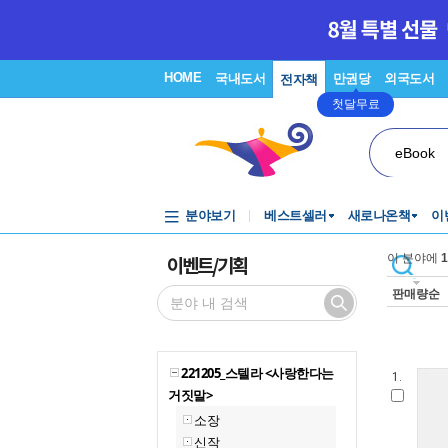
HOME
국내도서
만권당
외국도서
전자책
첫달무료
eBook
분야보기
베스트셀러
새로나온책
이
이벤트/기획
이 분야에
1
판매량순
221205_스텔라 <사랑한다는
1.
거짓말>
소장
신작