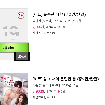
[세트] 불순한 취향 (총2권/완결)
박연필
(지은이) |
스텔라
| 2021년 12월
7,000원
, 마일리지
원
350
세일즈포인트 :
49
2권 세트
[세트] 김 비서의 은밀한 틈 (총2권/완결)
이솜
(지은이) |
포르테
| 2020년 12월
7,200원
, 마일리지
원
360
세일즈포인트 :
32