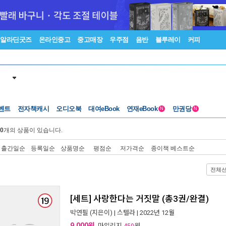
알라딘굿즈
온라인중고
중고매장
우주점
음반
블루레이
커피
벤트
전자책캐시
오디오북
대여eBook
연재eBook
만권당
N
N
0
개의 상품이 있습니다.
출간일순
등록일순
상품명순
평점순
저가격순
종이책 베스트순
전체
[세트] 사랑한다는 거짓말 (총3권/완결)
박연필
(지은이) |
스텔라
| 2022년 12월
9,000원
, 마일리지
원