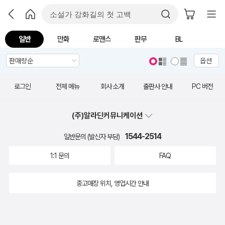
일반
만화
로맨스
판무
BL
옵션
로그인
전체 메뉴
회사 소개
출판사 안내
PC 버전
(주)알라딘커뮤니케이션
1544-2514
일반문의 (발신자 부담)
1:1 문의
FAQ
중고매장 위치, 영업시간 안내