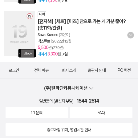
7,200
대여가
원,
7일
대여
[전자책] [세트] [미즈] 안으로 가는 게 기분 좋아?
(총11화/완결)
Sawa Kurono
(지은이)
넥스큐브
|
2022년 12월
5,500
원 (270원)
3,300
대여가
원,
7일
로그인
전체 메뉴
회사 소개
출판사 안내
PC 버전
(주)알라딘커뮤니케이션
1544-2514
일반문의 (발신자 부담)
1:1 문의
FAQ
중고매장 위치, 영업시간 안내