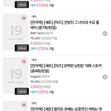
3,500
원 (170원)
2,100
대여가
원,
7일
대여
[전자책] [세트] [미즈] 건방진 그 녀석과 수갑 플
레이 (총7화/완결)
Betti Taora
(지은이)
넥스큐브
|
2020년 11월
3,500
원 (170원)
2,100
대여가
원,
7일
대여
[전자책] [세트] [미즈] 완벽한 남편은 익애 스토커
(총4화/완결)
tsugumi
(지은이)
넥스큐브
|
2020년 08월
2,000
원 (100원)
1,200
대여가
원,
7일
대여
[전자책] [세트] 엘리트 후배는 순종적인 척하는 야