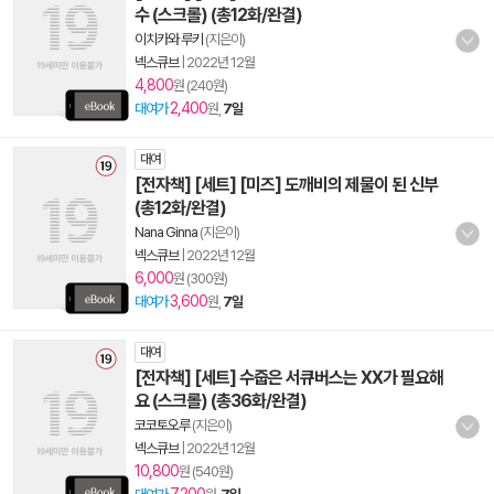
수 (스크롤) (총12화/완결)
이치카와 루키
(지은이)
넥스큐브
|
2022년 12월
4,800
원 (240원)
2,400
대여가
원,
7일
대여
[전자책] [세트] [미즈] 도깨비의 제물이 된 신부
(총12화/완결)
Nana Ginna
(지은이)
넥스큐브
|
2022년 12월
6,000
원 (300원)
3,600
대여가
원,
7일
대여
[전자책] [세트] 수줍은 서큐버스는 XX가 필요해
요 (스크롤) (총36화/완결)
코코토오루
(지은이)
넥스큐브
|
2022년 12월
10,800
원 (540원)