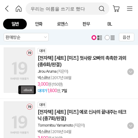
일반
만화
로맨스
판무
BL
옵션
대여
[전자책] [세트] [미즈] 첫사랑 오빠의 촉촉한 과외
(총6화/완결)
Jirou Aruma
(지은이)
넥스큐브
|
2017년 08월
3,000
원 (150원)
1,800
대여가
원,
7일
대여
[전자책] [세트] [미즈] 에로 신사의 끝내주는 테크
닉 (총7화/완결)
Tomomitsu Yamamoto
(지은이)
넥스큐브
|
2019년 04월