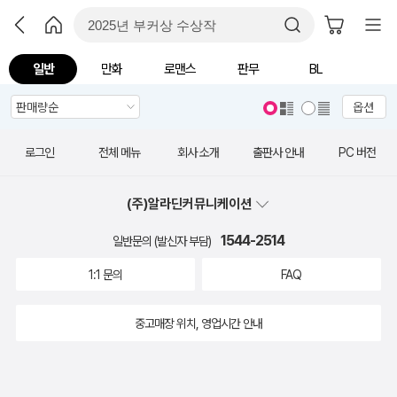
일반
만화
로맨스
판무
BL
옵션
로그인
전체 메뉴
회사 소개
출판사 안내
PC 버전
(주)알라딘커뮤니케이션
1544-2514
일반문의 (발신자 부담)
1:1 문의
FAQ
중고매장 위치, 영업시간 안내