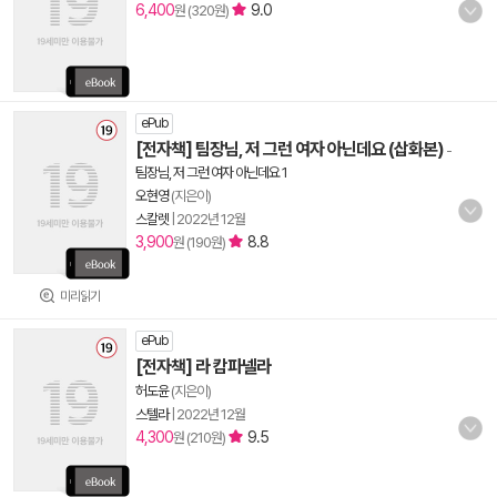
6,400
9.0
원 (320원)
ePub
[전자책] 팀장님, 저 그런 여자 아닌데요 (삽화본)
-
팀장님, 저 그런 여자 아닌데요 1
오현영
(지은이)
스칼렛
|
2022년 12월
3,900
8.8
원 (190원)
미리읽기
ePub
[전자책] 라 캄파넬라
허도윤
(지은이)
스텔라
|
2022년 12월
4,300
9.5
원 (210원)