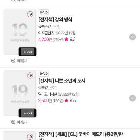
ePub
[전자책] 갑의 방식
유송주
(지은이)
이지콘텐츠
|
2022년 12월
4,200
9.3
원 (210원)
미리읽기
ePub
[전자책] 나쁜 소년의 도시
김빠
(지은이)
밀리오리지널
|
2022년 12월
2,500
9.5
원 (120원)
미리읽기
[전자책] [세트] [GL] 굿바이 메모리 (총2권/완