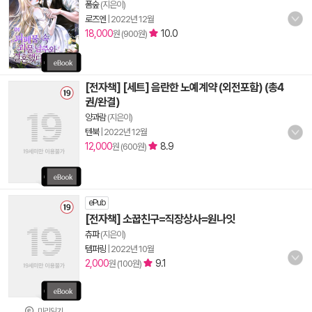
폼숲
(지은이)
로즈엔
|
2022년 12월
18,000
10.0
원 (900원)
[전자책] [세트] 음란한 노예계약 (외전포함) (총4
권/완결)
양과람
(지은이)
텐북
|
2022년 12월
12,000
8.9
원 (600원)
ePub
[전자책] 소꿉친구=직장상사=원나잇
츄파
(지은이)
템퍼링
|
2022년 10월
2,000
9.1
원 (100원)
미리읽기