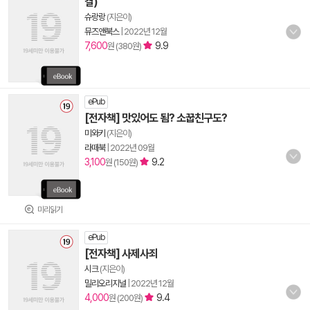
결)
슈랑랑
(지은이)
뮤즈앤북스
|
2022년 12월
7,600
9.9
원 (380원)
ePub
[전자책] 맛있어도 됨? 소꿉친구도?
미와키
(지은이)
라떼북
|
2022년 09월
3,100
9.2
원 (150원)
미리읽기
ePub
[전자책] 사제사죄
시크
(지은이)
밀리오리지널
|
2022년 12월
4,000
9.4
원 (200원)