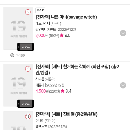
ePub
[전자책] 나쁜 마녀(savage witch)
레드그리타
(지은이)
필연매니지먼트
|
2022년 12월
3,000
9.0
원 (150원)
미리읽기
[전자책] [세트] 친애하는 각하께 (외전 포함) (총2
권/완결)
시나몬
(지은이)
에클라
|
2022년 12월
4,500
9.4
원 (220원)
[전자책] [세트] 진화열 (총2권/완결)
이내리
(지은이)
벨벳루즈
|
2022년 12월