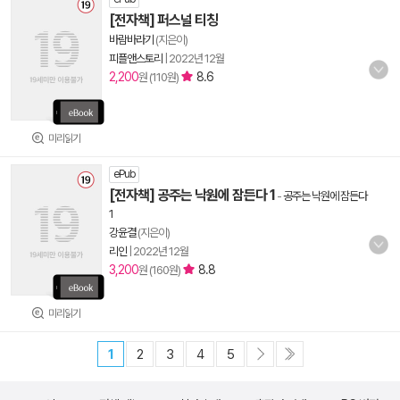
[전자책] 퍼스널 티칭
바람바라기
(지은이)
피플앤스토리
|
2022년 12월
2,200
8.6
원 (110원)
미리읽기
ePub
[전자책] 공주는 낙원에 잠든다 1
-
공주는 낙원에 잠든다
1
강윤결
(지은이)
리인
|
2022년 12월
3,200
8.8
원 (160원)
미리읽기
1
2
3
4
5