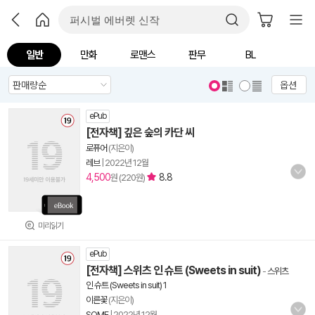
일반
만화
로맨스
판무
BL
옵션
ePub
[전자책] 깊은 숲의 카단 씨
로퓨어
(지은이)
레브
|
2022년 12월
4,500
8.8
원 (220원)
미리읽기
ePub
[전자책] 스위츠 인 슈트 (Sweets in suit)
-
스위츠
인 슈트 (Sweets in suit) 1
이른꽃
(지은이)
SOME
|
2022년 12월