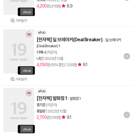
4,200
8.9
원 (210원)
미리읽기
ePub
[전자책] 딜 브레이커(Deal Breaker)
-
딜 브레이커
(Deal Breaker) 1
리베냐
(지은이)
나인
|
2022년 12월
4,050
9.1
원 (10% 할인 / 220원)
미리읽기
ePub
[전자책] 발화점 1
-
발화점 1
홍지흔
(지은이)
몽블랑
|
2022년 12월
2,700
9.1
원 (130원)