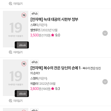
미리읽기
ePub
[전자책] 늑대 대공의 시한부 정부
스파티
(지은이)
벨벳루즈
|
2022년 12월
3,500
9.0
원 (170원)
미리읽기
ePub
[전자책] 복수의 잔은 당신의 손에 1
-
복수의 잔은 당신
의 손에 1
스캠퍼
(지은이)
에클라
|
2022년 09월
3,800
9.3
원 (190원)
미리읽기
ePub