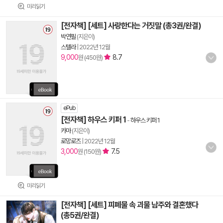
미리읽기
[전자책] [세트] 사랑한다는 거짓말 (총3권/완결)
박연필
(지은이)
스텔라
|
2022년 12월
9,000
8.7
원 (450원)
ePub
[전자책] 하우스 키퍼 1
-
하우스 키퍼 1
카마
(지은이)
로망로즈
|
2022년 12월
3,000
7.5
원 (150원)
미리읽기
[전자책] [세트] 피폐물 속 괴물 남주와 결혼했다
(총5권/완결)