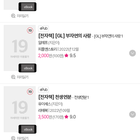
미리읽기
ePub
[전자책] [GL] 부자연의 사랑
-
[GL] 부자연의 사랑 1
알레프
(지은이)
피플앤스토리
|
2022년 12월
2,000
9.5
원 (100원)
미리읽기
ePub
[전자책] 천생연분
-
천생연분 1
유이세스
(지은이)
라떼북
|
2022년 09월
3,500
9.0
원 (170원)
미리읽기