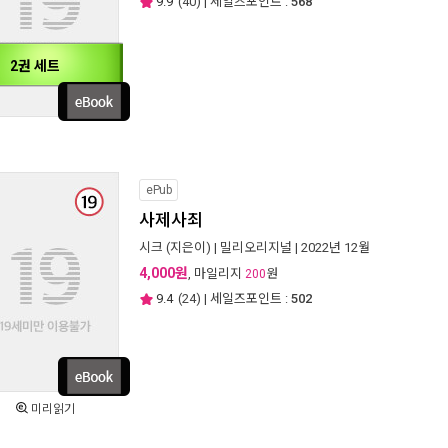
9.9
(
40
) | 세일즈포인트 :
568
2권 세트
ePub
사제사죄
시크
(지은이) |
밀리오리지널
| 2022년 12월
4,000원
, 마일리지
원
200
9.4
(
24
) | 세일즈포인트 :
502
미리읽기