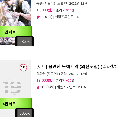
폼숲
(지은이) |
로즈엔
| 2022년 12월
18,000원
, 마일리지
원
900
10.0
(
4
) | 세일즈포인트 :
171
5권 세트
[세트] 음란한 노예계약 (외전포함) (총4권/
양과람
(지은이) |
텐북
| 2022년 12월
12,000원
, 마일리지
원
600
8.9
(
149
) | 세일즈포인트 :
2,195
4권 세트