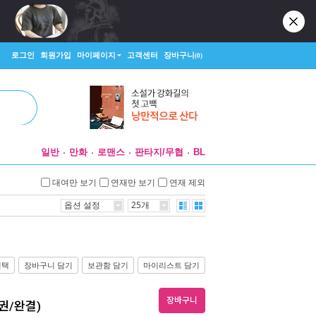
로그인
회원가입
마이페이지
고객센터
장바구니
(0)
일반
만화
로맨스
판타지/무협
BL
대여만 보기
연재만 보기
연재 제외
옵션 설정
25개
선택
장바구니 담기
보관함 담기
마이리스트 담기
장바구니
권/완결)