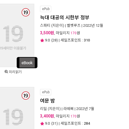
ePub
늑대 대공의 시한부 정부
스파티
(지은이) |
벨벳루즈
| 2022년 12월
3,500원
, 마일리지
원
170
9.0
(
28
) | 세일즈포인트 :
310
미리읽기
ePub
여문 밤
리밀
(지은이) |
라떼북
| 2022년 7월
3,400원
, 마일리지
원
170
9.0
(
31
) | 세일즈포인트 :
284