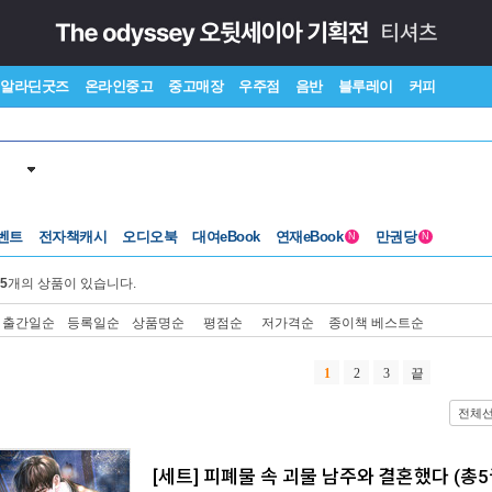
알라딘굿즈
온라인중고
중고매장
우주점
음반
블루레이
커피
벤트
전자책캐시
오디오북
대여eBook
연재eBook
만권당
N
N
5
개의 상품이 있습니다.
출간일순
등록일순
상품명순
평점순
저가격순
종이책 베스트순
1
2
3
끝
전체
[세트] 피폐물 속 괴물 남주와 결혼했다 (총5