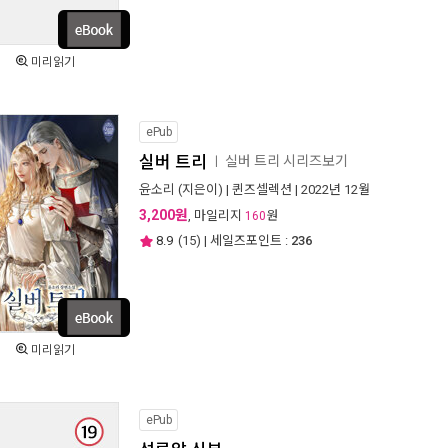
미리읽기
ePub
실버 트리
실버 트리 시리즈보기
ㅣ
윤소리
(지은이) |
퀸즈셀렉션
| 2022년 12월
3,200원
, 마일리지
원
160
8.9
(
15
) | 세일즈포인트 :
236
미리읽기
ePub