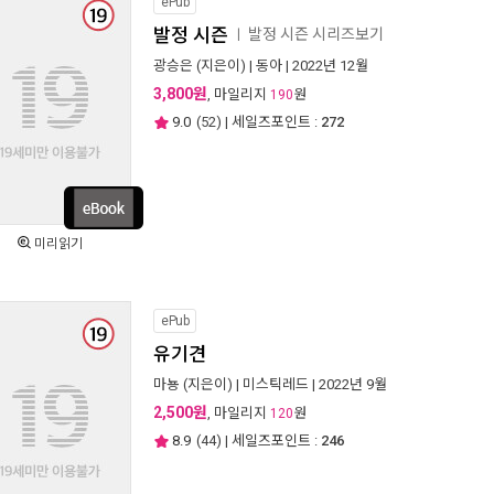
ePub
발정 시즌
발정 시즌 시리즈보기
ㅣ
광승은
(지은이) |
동아
| 2022년 12월
3,800원
, 마일리지
원
190
9.0
(
52
) | 세일즈포인트 :
272
미리읽기
ePub
유기견
마뇽
(지은이) |
미스틱레드
| 2022년 9월
2,500원
, 마일리지
원
120
8.9
(
44
) | 세일즈포인트 :
246