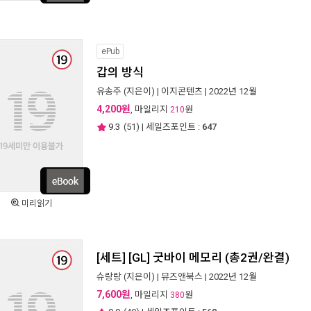
ePub
갑의 방식
유송주
(지은이) |
이지콘텐츠
| 2022년 12월
4,200원
, 마일리지
원
210
9.3
(
51
) | 세일즈포인트 :
647
미리읽기
[세트] [GL] 굿바이 메모리 (총2권/완결)
슈랑랑
(지은이) |
뮤즈앤북스
| 2022년 12월
7,600원
, 마일리지
원
380