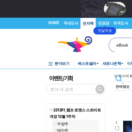
HOME
국내도서
만권당
외국도서
전자책
첫달무료
eBook
분야보기
베스트셀러
새로나온책
이
이벤트/기획
이 분야에
6
판매량순
221201_램프 로맨스 스트리트
개장 12월 1주차
1.
우량주
테마주