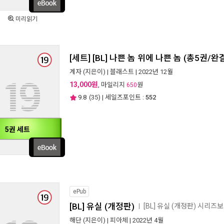
미리읽기
[세트] [BL] 나쁜 놈 위에 나쁜 놈 (총5권/완
계자
(지은이) |
블래스트
| 2022년 12월
13,000원
, 마일리지
원
650
9.8
(
35
) | 세일즈포인트 :
552
5권 세트
ePub
[BL] 유실 (개정판)
[BL] 유실 (개정판) 시리즈
ㅣ
해단
(지은이) |
피아체
| 2022년 4월