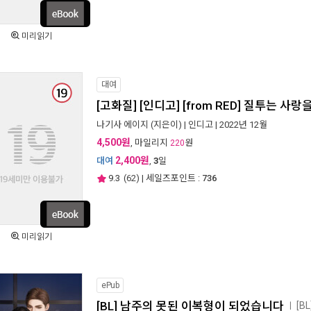
미리읽기
대여
[고화질] [인디고] [from RED] 질투는 사
나기사 에이지
(지은이) |
인디고
| 2022년 12월
4,500원
, 마일리지
원
220
2,400원
대여
,
3
일
9.3
(
62
) | 세일즈포인트 :
736
미리읽기
ePub
[BL] 남주의 못된 이복형이 되었습니다
[B
ㅣ