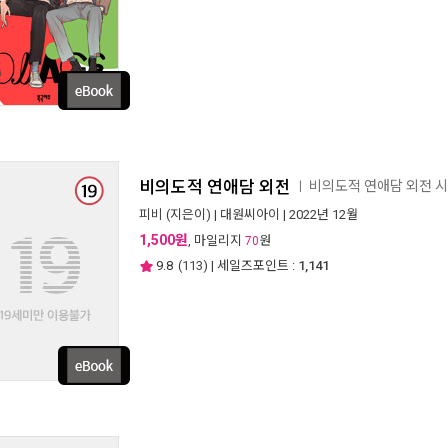
비의도적 연애담 외전
비의도적 연애담 외전 
ㅣ
피비
(지은이) |
대원씨아이
| 2022년 12월
1,500원
, 마일리지
원
70
9.8
(
113
) | 세일즈포인트 :
1,141