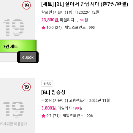
[세트] [BL] 살아서 만납시다 (총7권/완결)
할로윈
(지은이) |
링크
| 2022년 12월
23,800원
, 마일리지
원
1,190
10.0
(
24
) | 세일즈포인트 :
995
7권 세트
ePub
[BL] 짐승성
우물쥐
(지은이) |
고렘팩토리
| 2022년 11월
3,800원
, 마일리지
원
190
9.7
(
71
) | 세일즈포인트 :
906