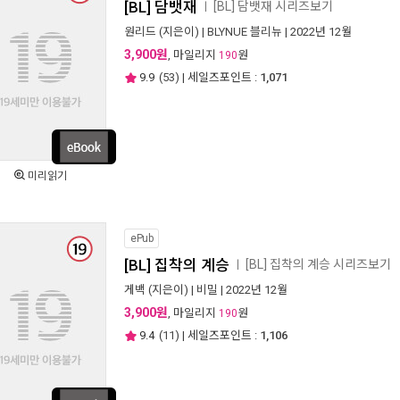
[BL] 담뱃재
[BL] 담뱃재 시리즈보기
ㅣ
원리드
(지은이) |
BLYNUE 블리뉴
| 2022년 12월
3,900원
, 마일리지
원
190
9.9
(
53
) | 세일즈포인트 :
1,071
미리읽기
ePub
[BL] 집착의 계승
[BL] 집착의 계승 시리즈보기
ㅣ
게백
(지은이) |
비밀
| 2022년 12월
3,900원
, 마일리지
원
190
9.4
(
11
) | 세일즈포인트 :
1,106