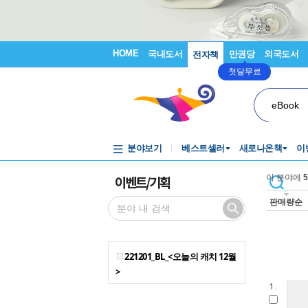
HOME
국내도서
만권당
외국도서
전자책
첫달무료
eBook
분야보기
베스트셀러
새로나온책
이
이벤트/기획
이 분야에
5
판매량순
221201_BL_<오늘의 캐치 12월
>
1.