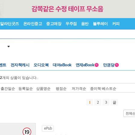
알라딘굿즈
온라인중고
중고매장
우주점
음반
블루레이
커피
벤트
전자책캐시
오디오북
대여eBook
연재eBook
만권당
N
N
2
개의 상품이 있습니다.
출간일순
등록일순
상품명순
평점순
저가격순
종이책 베스트순
1
2
3
끝
전체
ePub