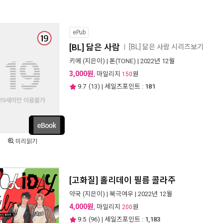
ePub
[BL] 닮은 사람
[BL] 닮은 사람 시리즈보기
ㅣ
키에
(지은이) |
톤(TONE)
| 2022년 12월
3,000원
, 마일리지
원
150
9.7
(
13
) | 세일즈포인트 :
181
미리읽기
[고화질] 홀리데이 필름 콜라주
약국
(지은이) |
북극여우
| 2022년 12월
4,000원
, 마일리지
원
200
9.5
(
96
) | 세일즈포인트 :
1,183