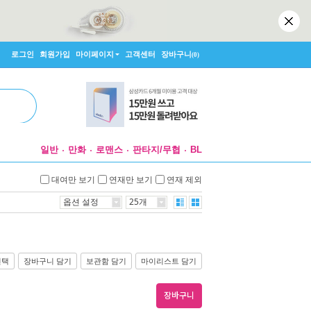
로그인
회원가입
마이페이지
고객센터
장바구니
(0)
일반
만화
로맨스
판타지/무협
BL
대여만 보기
연재만 보기
연재 제외
옵션 설정
25개
선택
장바구니 담기
보관함 담기
마이리스트 담기
장바구니