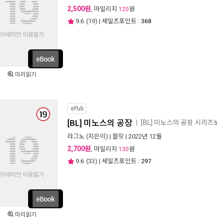
2,500원
, 마일리지
원
120
9.6
(
19
) | 세일즈포인트 :
368
미리읽기
ePub
[BL] 미노스의 공장
[BL] 미노스의 공장 시리즈
ㅣ
라그노
(지은이) |
블릿
| 2022년 12월
2,700원
, 마일리지
원
130
9.6
(
33
) | 세일즈포인트 :
297
미리읽기