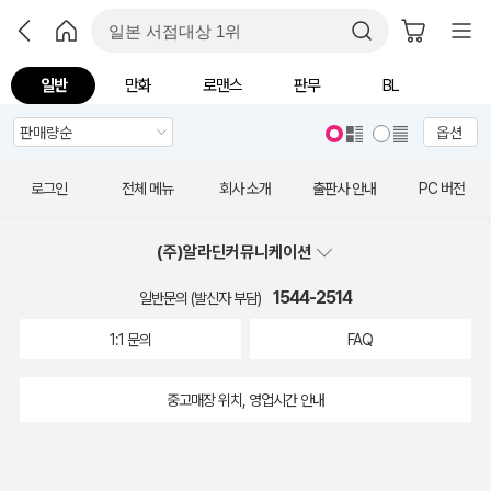
일반
만화
로맨스
판무
BL
옵션
로그인
전체 메뉴
회사 소개
출판사 안내
PC 버전
(주)알라딘커뮤니케이션
1544-2514
일반문의 (발신자 부담)
1:1 문의
FAQ
중고매장 위치, 영업시간 안내