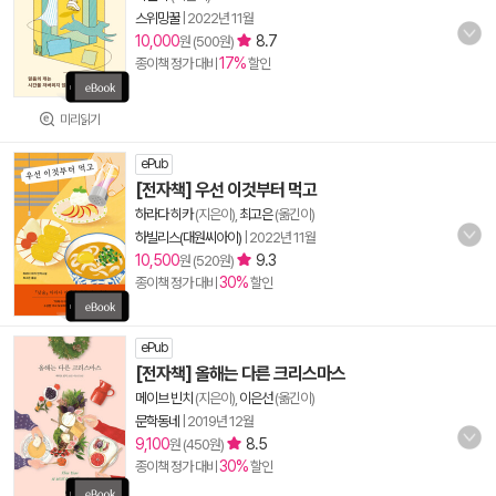
스위밍꿀
|
2022년 11월
10,000
8.7
원 (500원)
17%
종이책 정가 대비
할인
미리읽기
ePub
[전자책] 우선 이것부터 먹고
하라다 히카
(지은이),
최고은
(옮긴이)
하빌리스(대원씨아이)
|
2022년 11월
10,500
9.3
원 (520원)
30%
종이책 정가 대비
할인
ePub
[전자책] 올해는 다른 크리스마스
메이브 빈치
(지은이),
이은선
(옮긴이)
문학동네
|
2019년 12월
9,100
8.5
원 (450원)
30%
종이책 정가 대비
할인