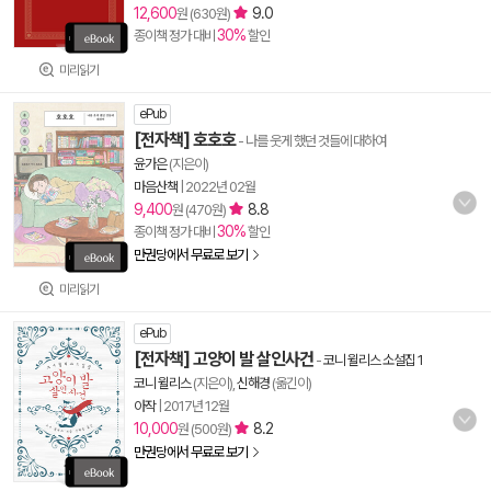
12,600
9.0
원 (630원)
30%
종이책 정가 대비
할인
미리읽기
ePub
[전자책] 호호호
- 나를 웃게 했던 것들에 대하여
윤가은
(지은이)
마음산책
|
2022년 02월
9,400
8.8
원 (470원)
30%
종이책 정가 대비
할인
만권당에서 무료로 보기
미리읽기
ePub
[전자책] 고양이 발 살인사건
-
코니 윌리스 소설집 1
코니 윌리스
(지은이),
신해경
(옮긴이)
아작
|
2017년 12월
10,000
8.2
원 (500원)
만권당에서 무료로 보기