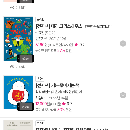
미리읽기
ePub
[전자책] 메리 크리스하우스
-
안전가옥 오리지널 14
김효인
(지은이)
안전가옥
|
2021년 12월
8,190
9.2
원 (10% 할인 / 450원)
37%
종이책 정가 대비
할인
미리읽기
PDF
[전자책] 기분 좋아지는 책
워리 라인스
(지은이),
최지원
(옮긴이)
허밍버드
|
2022년 04월
12,600
9.7
원 (630원)
30%
종이책 정가 대비
할인
ePub
[전자책] 우리는 천천히 오래오래