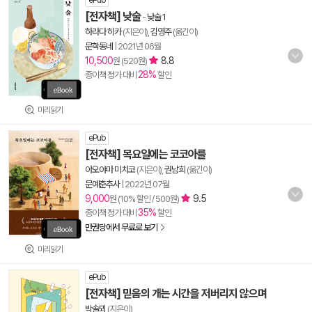
ePub
[전자책] 낮술
-
낮술 1
하라다 히카
(지은이),
김영주
(옮긴이)
문학동네
|
2021년 06월
10,500
8.8
원 (520원)
28%
종이책 정가 대비
할인
미리읽기
ePub
[전자책] 목요일에는 코코아를
아오야마 미치코
(지은이),
권남희
(옮긴이)
문예춘추사
|
2022년 07월
9,000
9.5
원 (10% 할인 / 500원)
35%
종이책 정가 대비
할인
만권당에서 무료로 보기
미리읽기
ePub
[전자책] 믿음의 개는 시간을 저버리지 않으며
박솔뫼
(지은이)