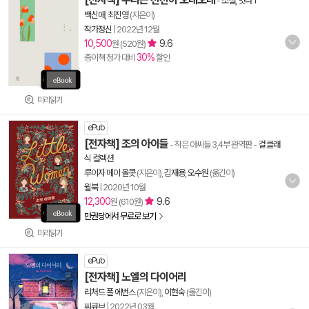
-
소설, 잇다 1
백신애
,
최진영
(지은이)
작가정신
|
2022년 12월
10,500
9.6
원 (520원)
30%
종이책 정가 대비
할인
미리읽기
ePub
[전자책] 조의 아이들
- 작은 아씨들 3,4부 완역판
-
걸 클래
식 컬렉션
루이자 메이 올콧
(지은이),
김재용
,
오수원
(옮긴이)
윌북
|
2020년 10월
12,300
9.6
원 (610원)
만권당에서 무료로 보기
미리읽기
ePub
[전자책] 노엘의 다이어리
리처드 폴 에번스
(지은이),
이현숙
(옮긴이)
씨큐브
|
2022년 03월