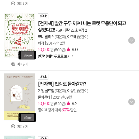
미리읽기
ePub
[전자책] 빨간 구두 꺼져! 나는 로켓 무용단이 되고
싶었다고!
-
코니 윌리스 소설집 2
코니 윌리스
(지은이),
이주혜
(옮긴이)
아작
|
2017년 12월
10,000
9.0
원 (500원)
만권당에서 무료로 보기
미리읽기
ePub
[전자책] 먼길로 돌아갈까?
게일 콜드웰
(지은이),
이승민
(옮긴이)
문학동네
|
2021년 09월
10,500
9.2
원 (520원)
30%
종이책 정가 대비
할인
미리읽기