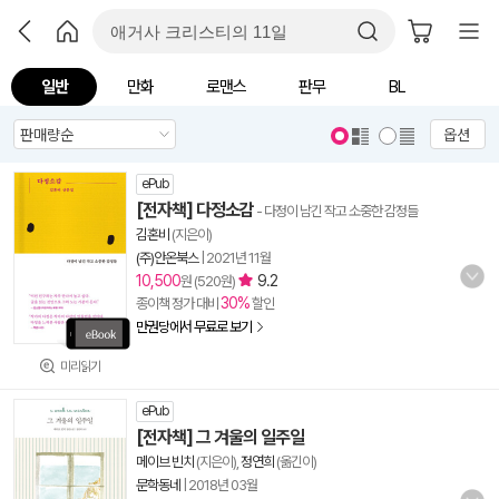
일반
만화
로맨스
판무
BL
옵션
ePub
[전자책] 다정소감
- 다정이 남긴 작고 소중한 감정들
김혼비
(지은이)
(주)안온북스
|
2021년 11월
10,500
9.2
원 (520원)
30%
종이책 정가 대비
할인
만권당에서 무료로 보기
미리읽기
ePub
[전자책] 그 겨울의 일주일
메이브 빈치
(지은이),
정연희
(옮긴이)
문학동네
|
2018년 03월