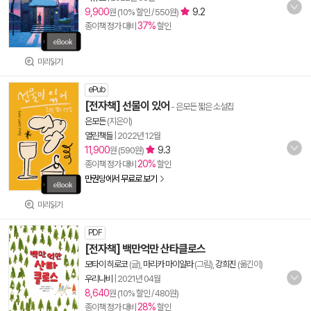
9,900
9.2
원 (10% 할인 / 550원)
37%
종이책 정가 대비
할인
미리읽기
ePub
[전자책] 선물이 있어
- 은모든 짧은 소설집
은모든
(지은이)
열린책들
|
2022년 12월
11,900
9.3
원 (590원)
20%
종이책 정가 대비
할인
만권당에서 무료로 보기
미리읽기
PDF
[전자책] 백만억만 산타클로스
모타이 히로코
(글),
마리카 마이얄라
(그림),
강희진
(옮긴이)
우리나비
|
2021년 04월
8,640
원 (10% 할인 / 480원)
28%
종이책 정가 대비
할인