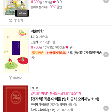
11,800
8.9
원 (590원)
30%
종이책 정가 대비
할인
미리읽기
겨울방학
최진영
(지은이)
민음사
|
2019년 10월
11,700
9.1
원 (10% 할인 / 650원)
내일 (월) 아침 7시
출근전 배송
양탄자배송
썬데이 EXPRESS
변경
미리보기
ePub
영화/드라마 원작 도서전 + 브레드타임 스티커
[전자책] 작은 아씨들 (영화 공식 오리지널 커버)
루이자 메이 올콧
(지은이),
강미경
(옮긴이)
알에이치코리아(RHK)
|
2020년 02월