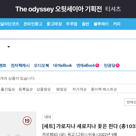
알라딘굿즈
온라인중고
중고매장
우주점
음반
블루레이
커피
벤트
전자책캐시
오디오북
대여eBook
연재eBook
만권당
N
N
개의 상품이 있습니다.
출간일순
등록일순
상품명순
평점순
저가격순
종이책 베스트순
전체
대여
[세트] 가로지나 세로지나 꽃은 핀다 (총103
카르페XD
(글),
용고
(그림) |
비숲
| 2022년 9월