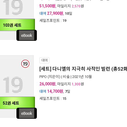
51,500원
, 마일리지
원
2,570
27,900원
대여
,
10
일
세일즈포인트 :
19
103권 세트
대여
[세트] 다니엘의 지극히 사적인 빌런 (총52
PIPO
(지은이) |
비숲
| 2021년 10월
26,000원
, 마일리지
원
1,300
14,700원
대여
,
7
일
세일즈포인트 :
15
52권 세트