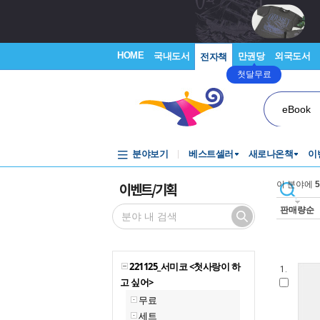
HOME
국내도서
만권당
외국도서
전자책
첫달무료
eBook
분야보기
베스트셀러
새로나온책
이
이벤트/기획
이 분야에
5
판매량순
221125_서미코 <첫사랑이 하
1.
고 싶어>
무료
세트