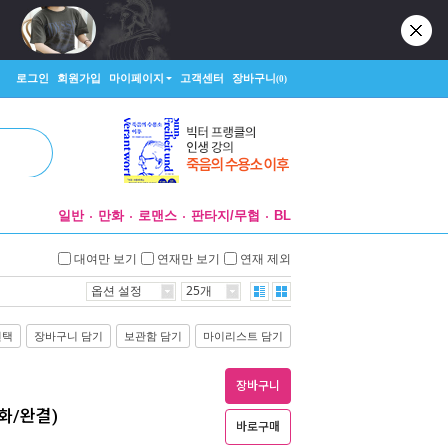
로그인
회원가입
마이페이지
고객센터
장바구니
(0)
일반
만화
로맨스
판타지/무협
BL
대여만 보기
연재만 보기
연재 제외
옵션 설정
25개
선택
장바구니 담기
보관함 담기
마이리스트 담기
장바구니
화/완결)
바로구매