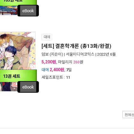
103권 세트
대여
[세트] 결혼학개론 (총13화/완결)
덤보
(지은이) |
서울미디어코믹스
| 2022년 6월
5,200원
, 마일리지
원
260
2,400원
대여
,
7
일
13권 세트
세일즈포인트 :
11
전체