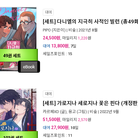
대여
[세트] 다니엘의 지극히 사적인 빌런 (총49
PIPO
(지은이) |
비숲
| 2021년 8월
24,500원
, 마일리지
원
1,220
13,800원
대여
,
7
일
세일즈포인트 :
15
49권 세트
대여
[세트] 가로지나 세로지나 꽃은 핀다 (개정판)
카르페XD
(글),
용고
(그림) |
비숲
| 2022년 9월
51,500원
, 마일리지
원
2,570
27,900원
대여
,
10
일
세일즈포인트 :
11