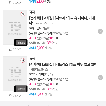
2,100
대여가
원,
7일
미리읽기
대여
[전자책] [고화질] [시트러스] 씨 유 레이터, 머메
이드
- 시트러스 코믹스
하야네 덴토
(지은이)
(주)에이블웍스씨앤씨
|
2022년 04월
4,000
10.0
원 (200원)
33%
종이책 정가 대비
할인
2,000
대여가
원,
7일
미리읽기
대여
[전자책] [고화질] [시트러스] 하트 따위 필요 없어
- 시트러스 코믹스
하코이시 타미
(지은이)
(주)에이블웍스씨앤씨
|
2022년 03월
4,000
8.0
원 (200원)
33%
종이책 정가 대비
할인
2,000
대여가
원,
7일
미리읽기