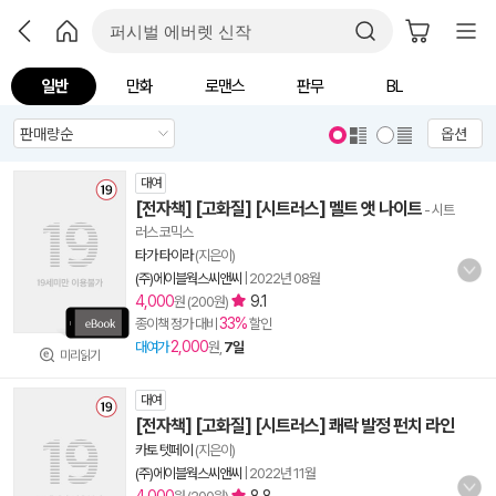
일반
만화
로맨스
판무
BL
옵션
대여
[전자책] [고화질] [시트러스] 멜트 앳 나이트
- 시트
러스 코믹스
타가 타이라
(지은이)
(주)에이블웍스씨앤씨
|
2022년 08월
4,000
9.1
원 (200원)
33%
종이책 정가 대비
할인
2,000
대여가
원,
7일
미리읽기
대여
[전자책] [고화질] [시트러스] 쾌락 발정 펀치 라인
카토 텟페이
(지은이)
(주)에이블웍스씨앤씨
|
2022년 11월