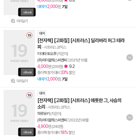
4,000
8.8
원 (200원)
2,000
대여가
원,
7일
미리읽기
대여
[전자책] [고화질] [시트러스] 딜리버리 허그 테라
피
- 시트러스 코믹스
미야타 토오루
(지은이)
(주)에이블웍스씨앤씨
|
2021년 10월
4,000
9.2
원 (200원)
33%
종이책 정가 대비
할인
2,000
대여가
원,
7일
미리읽기
대여
[전자책] [고화질] [시트러스] 애틋한 그, 사슴의
소리
- 시트러스 코믹스
하루유키
(지은이)
(주)에이블웍스씨앤씨
|
2022년 08월
4,900
원 (240원)
18%
종이책 정가 대비
할인