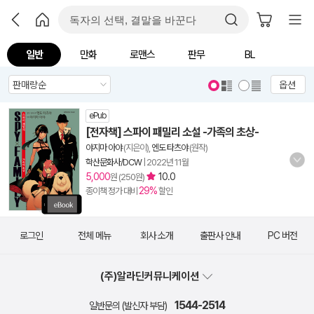
일반
만화
로맨스
판무
BL
옵션
ePub
[전자책] 스파이 패밀리 소설 -가족의 초상-
야지마 아야
(지은이),
엔도 타츠야
(원작)
학산문화사/DCW
|
2022년 11월
5,000
10.0
원 (250원)
29%
종이책 정가 대비
할인
로그인
전체 메뉴
회사 소개
출판사 안내
PC 버전
(주)알라딘커뮤니케이션
1544-2514
일반문의 (발신자 부담)