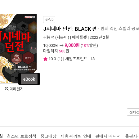
ePub
J시네마 던전: BLACK 편
- 범죄·액션·스릴러·공
김봉석
(지은이) |
에이플랫
| 2022년 2월
9,000원
10,000
원 →
(
할인)
10%
마일리지
원
500
10.0
(
1
) | 세일즈포인트 :
13
미리읽기
전체
침
청소년 보호정책
중고매장
제휴·마케팅 안내
판매자 매니저
출판사·