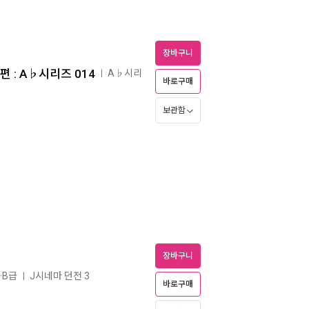
장바구니
 : A♭시리즈 014
A♭시리
ㅣ
바로구매
보관함
장바구니
·B급
J시네마 던전 3
ㅣ
바로구매