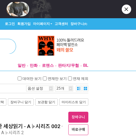
로그인
회원가입
마이페이지
고객센터
장바구니
(0)
일반
만화
로맨스
판타지/무협
BL
대여만 보기
연재만 보기
연재 제외
옵션 설정
25개
선택
장바구니 담기
보관함 담기
마이리스트 담기
장바구니
 세상읽기 - A♭시리즈 002
-
바로구매
A♭시리즈 2
ㅣ