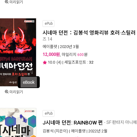
미리읽기
ePub
시네마 던전：김봉석 영화리뷰 호러·스릴러 편
즈 14
에이플랫
| 2020년 3월
12,000원
, 마일리지
원
600
10.0
(
4
) | 세일즈포인트 :
32
미리읽기
ePub
J시네마 던전: RAINBOW 편
- SF·판타지·아니메
김봉석
(지은이) |
에이플랫
| 2022년 2월