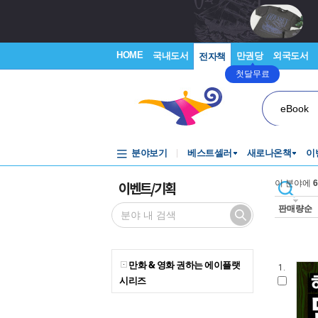
HOME
국내도서
만권당
외국도서
전자책
첫달무료
eBook
분야보기
베스트셀러
새로나온책
이
이벤트/기획
이 분야에
6
판매량순
만화 & 영화 권하는 에이플랫
1.
시리즈