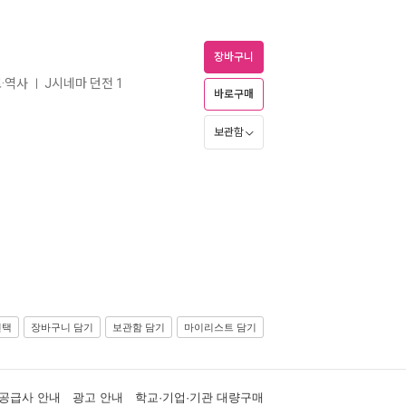
장바구니
포·역사
J시네마 던전 1
ㅣ
바로구매
보관함
선택
장바구니 담기
보관함 담기
마이리스트 담기
공급사 안내
광고 안내
학교·기업·기관 대량구매