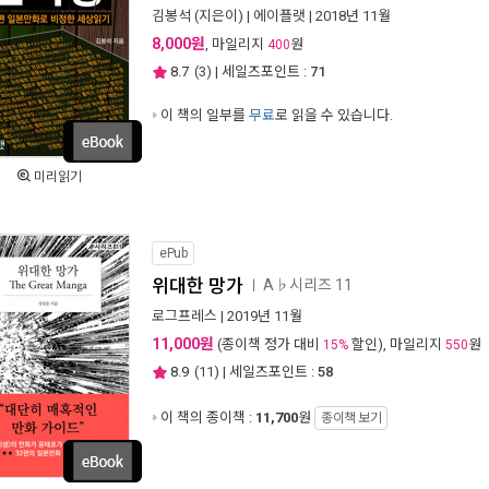
김봉석
(지은이) |
에이플랫
| 2018년 11월
8,000원
, 마일리지
원
400
8.7
(
3
) | 세일즈포인트 :
71
이 책의 일부를
무료
로 읽을 수 있습니다.
미리읽기
ePub
위대한 망가
A♭시리즈 11
ㅣ
로그프레스
| 2019년 11월
11,000원
(종이책 정가 대비
할인), 마일리지
원
15%
550
8.9
(
11
) | 세일즈포인트 :
58
이 책의 종이책 :
11,700
원
종이책 보기