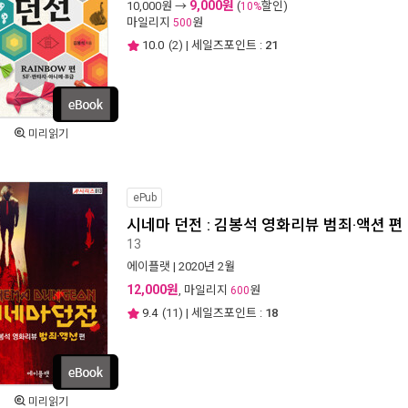
9,000원
10,000
원 →
(
할인)
10%
마일리지
원
500
10.0
(
2
) | 세일즈포인트 :
21
미리읽기
ePub
시네마 던전 : 김봉석 영화리뷰 범죄·액션 편 
13
에이플랫
| 2020년 2월
12,000원
, 마일리지
원
600
9.4
(
11
) | 세일즈포인트 :
18
미리읽기