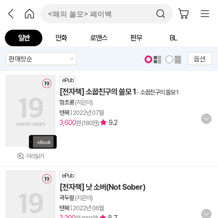
일반
만화
로맨스
판무
BL
옵션
ePub
[전자책] 소꿉친구의 쓸모 1
-
소꿉친구의 쓸모 1
함초롱
(지은이)
텐북
|
2022년 07월
3,600
9.2
원 (180원)
미리읽기
ePub
[전자책] 낫 소버(Not Sober)
곽두팔
(지은이)
텐북
|
2022년 06월