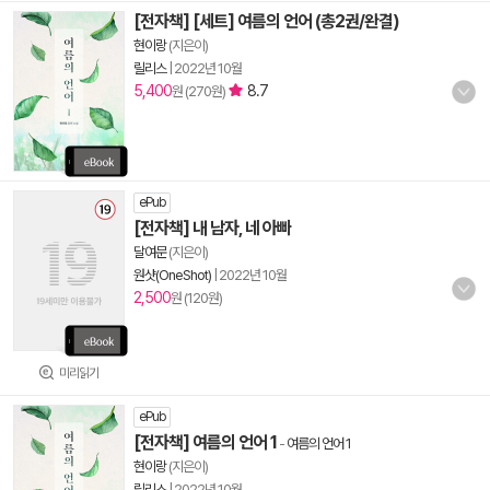
[전자책] [세트] 여름의 언어 (총2권/완결)
현이랑
(지은이)
릴리스
|
2022년 10월
5,400
8.7
원 (270원)
ePub
[전자책] 내 남자, 네 아빠
달여문
(지은이)
원샷(OneShot)
|
2022년 10월
2,500
원 (120원)
미리읽기
ePub
[전자책] 여름의 언어 1
-
여름의 언어 1
현이랑
(지은이)
릴리스
|
2022년 10월