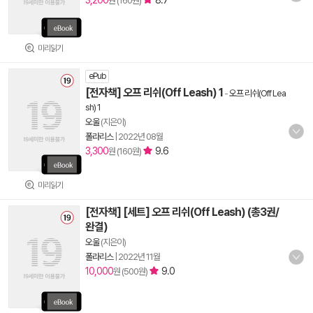
3,200
8.7
원 (160원)
미리읽기
ePub
[전자책] 오프 리쉬(Off Leash) 1
-
오프 리쉬(Off Lea
sh) 1
오울
(지은이)
폴라리스
|
2022년 08월
3,300
9.6
원 (160원)
미리읽기
[전자책] [세트] 오프 리쉬(Off Leash) (총3권/
완결)
오울
(지은이)
폴라리스
|
2022년 11월
10,000
9.0
원 (500원)