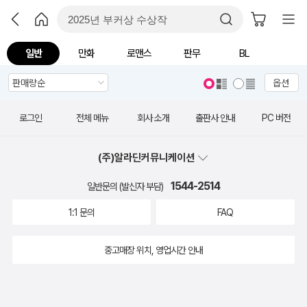
일반
만화
로맨스
판무
BL
옵션
로그인
전체 메뉴
회사 소개
출판사 안내
PC 버전
(주)알라딘커뮤니케이션
1544-2514
일반문의 (발신자 부담)
1:1 문의
FAQ
중고매장 위치, 영업시간 안내