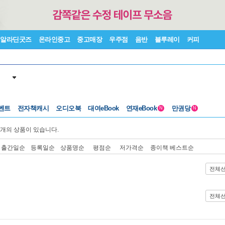
알라딘굿즈
온라인중고
중고매장
우주점
음반
블루레이
커피
벤트
전자책캐시
오디오북
대여eBook
연재eBook
만권당
N
N
개의 상품이 있습니다.
출간일순
등록일순
상품명순
평점순
저가격순
종이책 베스트순
전체
전체