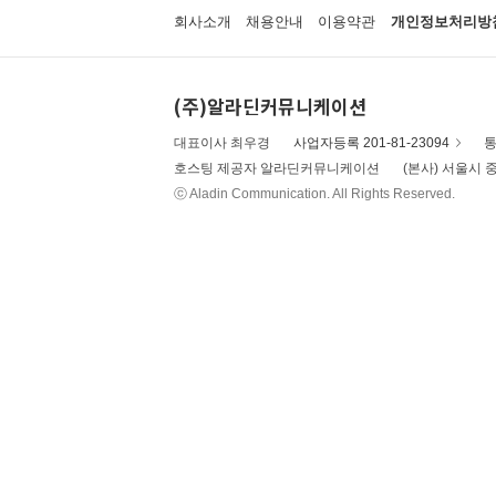
회사소개
채용안내
이용약관
개인정보처리방
(주)알라딘커뮤니케이션
대표이사 최우경
사업자등록 201-81-23094
통
호스팅 제공자 알라딘커뮤니케이션
(본사) 서울시 중
ⓒ Aladin Communication. All Rights Reserved.