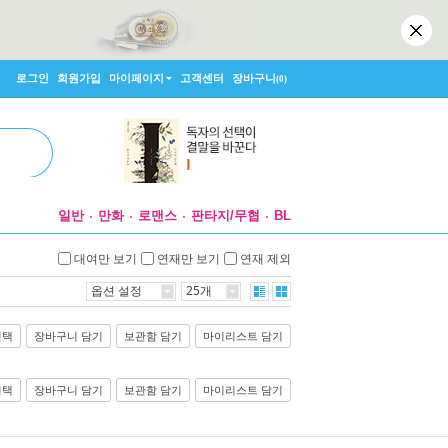
로그인
회원가입
마이페이지
고객센터
장바구니
(0)
일반
만화
로맨스
판타지/무협
BL
대여만 보기
연재만 보기
연재 제외
옵션 설정
25개
선택
장바구니 담기
보관함 담기
마이리스트 담기
선택
장바구니 담기
보관함 담기
마이리스트 담기