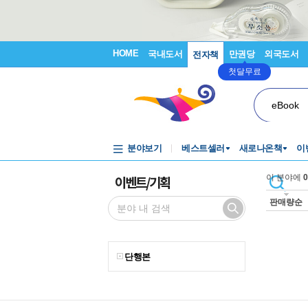
HOME
국내도서
만권당
외국도서
전자책
첫달무료
eBook
분야보기
베스트셀러
새로나온책
이
이벤트/기획
이 분야에
0
판매량순
단행본