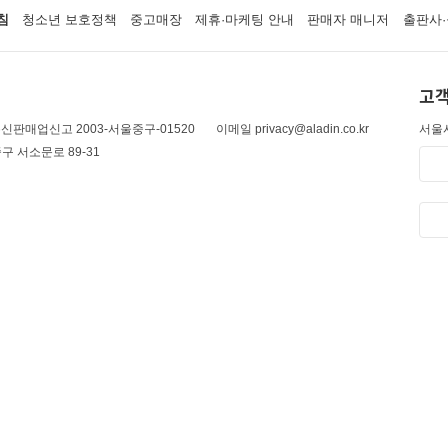
침
청소년 보호정책
중고매장
제휴·마케팅 안내
판매자 매니저
출판사·
고객
신판매업신고 2003-서울중구-01520
이메일 privacy@aladin.co.kr
서울시
구 서소문로 89-31