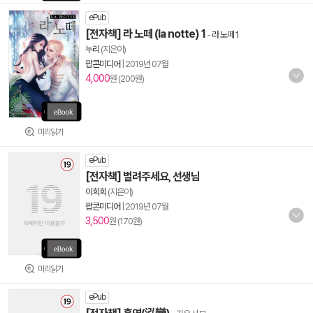
ePub
[전자책] 라 노떼 (la notte) 1
-
라 노떼 1
누리
(지은이)
팝콘미디어
|
2019년 07월
4,000
원 (200원)
미리읽기
ePub
[전자책] 벌려주세요, 선생님
이희희
(지은이)
팝콘미디어
|
2019년 07월
3,500
원 (170원)
미리읽기
ePub