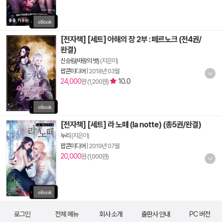
[전자책] [세트] 아해의 장 2부 : 페르노크 (전4권/
완결)
신승림(바람의 벗)
(지은이)
팝콘미디어
|
2018년 03월
24,000
10.0
원 (1,200원)
[전자책] [세트] 라 노떼 (la notte) (총5권/완결)
누리
(지은이)
팝콘미디어
|
2019년 07월
20,000
원 (1,000원)
로그인
전체 메뉴
회사 소개
출판사 안내
PC 버전