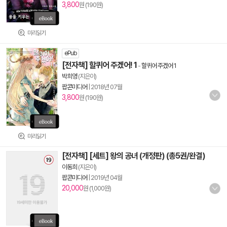
3,800
원 (190원)
미리읽기
ePub
[전자책] 할퀴어 주겠어! 1
-
할퀴어 주겠어 1
박희영
(지은이)
팝콘미디어
|
2018년 07월
3,800
원 (190원)
미리읽기
[전자책] [세트] 왕의 공녀 (개정판) (총5권/완결)
이동희
(지은이)
팝콘미디어
|
2019년 04월
20,000
원 (1,000원)