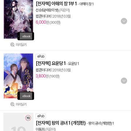
[전자책] 아해의 장 1부 1
-
아해의 장 1
신승림(바람의 벗)
(지은이)
팝콘미디어
|
2018년 03월
6,000
원 (300원)
미리읽기
ePub
[전자책] 요운당 1
-
요운당 1
팝콘미디어
|
2019년 03월
3,800
원 (190원)
미리읽기
ePub
[전자책] 왕의 공녀 1 (개정판)
-
왕의 공녀 (개정판) 1
이동희
(지은이)