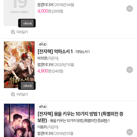
팝콘미디어
|
2019년 04월
4,000
원 (200원)
미리읽기
ePub
[전자책] 악하소서 1
-
악하소서 1
박희영
(지은이)
팝콘미디어
|
2020년 10월
4,900
원 (240원)
미리읽기
ePub
[전자책] 용을 키우는 10가지 방법 1 (특별외전 증
보판)
-
용을 키우는 10가지 방법 (특별외전 증보판) 1
이동희
(지은이)
팝콘미디어
|
2019년 01월