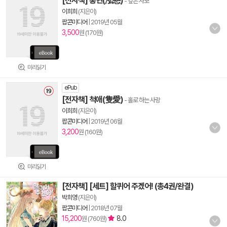
[전자책] 홍연(泓戀)
- 깊은 사모
이희희
(지은이)
팝콘미디어
|
2019년 05월
3,500
원 (170원)
미리읽기
ePub
[전자책] 척애(隻愛)
- 홀로 하는 사랑
이희희
(지은이)
팝콘미디어
|
2019년 06월
3,200
원 (160원)
미리읽기
[전자책] [세트] 할퀴어 주겠어! (총4권/완결)
박희영
(지은이)
팝콘미디어
|
2018년 07월
15,200
8.0
원 (760원)