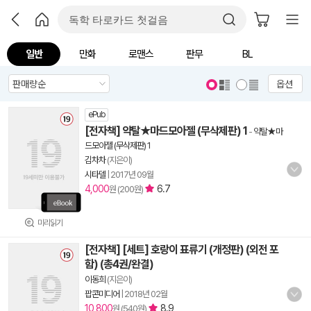
일반
만화
로맨스
판무
BL
옵션
ePub
[전자책] 약탈★마드모아젤 (무삭제판) 1
-
약탈★마
드모아젤 (무삭제판) 1
김차차
(지은이)
시타델
|
2017년 09월
4,000
6.7
원 (200원)
미리읽기
[전자책] [세트] 호랑이 표류기 (개정판) (외전 포
함) (총4권/완결)
이동희
(지은이)
팝콘미디어
|
2018년 02월
10,800
8.9
원 (540원)