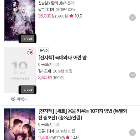
신승림(바람의 벗)
(지은이)
팝콘미디어
|
2018년 03월
36,000
10.0
원 (1,800원)
ePub
[전자책] 늑대와 내 어린 양
이동희
(지은이)
칼리오페
|
2019년 05월
3,800
원 (190원)
미리읽기
[전자책] [세트] 용을 키우는 10가지 방법 (특별외
전 증보판) (총3권/완결)
이동희
(지은이)
팝콘미디어
|
2019년 01월
11,400
10.0
원 (570원)