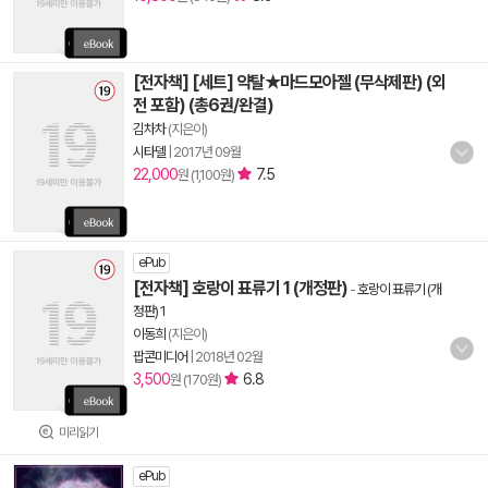
[전자책] [세트] 약탈★마드모아젤 (무삭제판) (외
전 포함) (총6권/완결)
김차차
(지은이)
시타델
|
2017년 09월
22,000
7.5
원 (1,100원)
ePub
[전자책] 호랑이 표류기 1 (개정판)
-
호랑이 표류기 (개
정판) 1
이동희
(지은이)
팝콘미디어
|
2018년 02월
3,500
6.8
원 (170원)
미리읽기
ePub