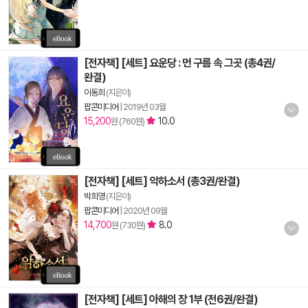
[전자책] [세트] 요운당 : 먼 구름 속 그곳 (총4권/
완결)
이동희
(지은이)
팝콘미디어
|
2019년 03월
15,200
10.0
원 (760원)
[전자책] [세트] 악하소서 (총3권/완결)
박희영
(지은이)
팝콘미디어
|
2020년 09월
14,700
8.0
원 (730원)
[전자책] [세트] 아해의 장 1부 (전6권/완결)