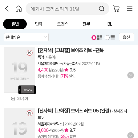
일반
만화
로맨스
판무
BL
옵션
[전자책] [고화질] 보이즈 러브 - 팬북
독액
(지은이)
서울미디어코믹스(서울문화사)
|
2022년 11월
4,400
9.5
원 (220원)
71%
종이책 정가 대비
할인
미리읽기
[전자책] [고화질] 보이즈 러브 05 (완결)
-
보이즈 러
브 5
서울미디어코믹스
|
2019년 02월
4,000
8.7
원 (200원)
38%
종이책 정가 대비
할인