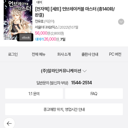
대여
[전자책] [세트] 언브레이커블 마스터 (총140화/
완결)
전유호
(지은이)
서울미디어코믹스
|
2022년 07월
56,000
원 (2,800원)
26,000
대여가
원,
7일
로그인
전체 메뉴
회사 소개
출판사 안내
PC 버전
(주)알라딘커뮤니케이션
1544-2514
일반문의 (발신자 부담)
1:1 문의
FAQ
중고매장 위치, 영업시간 안내
뒤로가
기