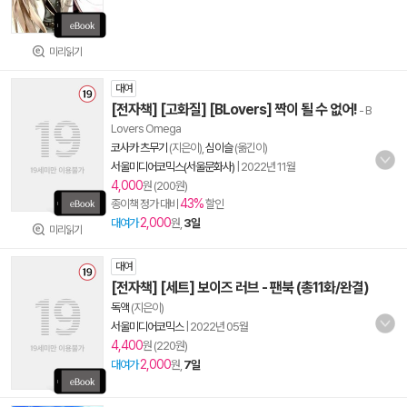
미리읽기
대여
[전자책] [고화질] [BLovers] 짝이 될 수 없어!
- B
Lovers Omega
코사카 츠무기
(지은이),
심이슬
(옮긴이)
서울미디어코믹스(서울문화사)
|
2022년 11월
4,000
원 (200원)
43%
종이책 정가 대비
할인
2,000
대여가
원,
3일
미리읽기
대여
[전자책] [세트] 보이즈 러브 - 팬북 (총11화/완결)
독액
(지은이)
서울미디어코믹스
|
2022년 05월
4,400
원 (220원)
2,000
대여가
원,
7일