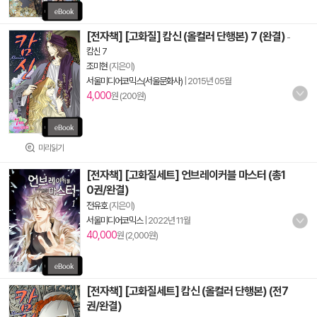
[전자책] [고화질] 캄신 (올컬러 단행본) 7 (완결)
-
캄신 7
조미현
(지은이)
서울미디어코믹스(서울문화사)
|
2015년 05월
4,000
원 (200원)
미리읽기
[전자책] [고화질세트] 언브레이커블 마스터 (총1
0권/완결)
전유호
(지은이)
서울미디어코믹스
|
2022년 11월
40,000
원 (2,000원)
[전자책] [고화질세트] 캄신 (올컬러 단행본) (전7
권/완결)