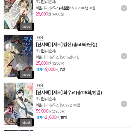
조미현
(지은이)
서울미디어코믹스(서울문화사)
|
2016년 01월
28,000
원 (1,400원)
대여
[전자책] [세트] 캄신 (총50화/완결)
조미현
(지은이)
서울미디어코믹스
|
2015년 04월
25,000
원 (1,250원)
9,000
대여가
원,
7일
대여
[전자책] [세트] 화우요 (총118화/완결)
조미현
(지은이)
서울미디어코믹스
|
2022년 09월
59,000
원 (2,950원)
21,600
대여가
원,
10일