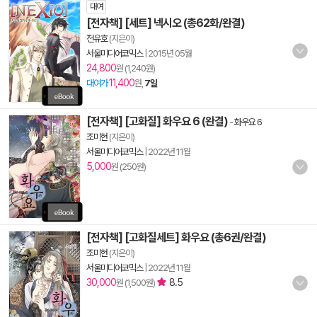
대여
[전자책] [세트] 넥시오 (총62화/완결)
전유호
(지은이)
서울미디어코믹스
|
2015년 05월
24,800
원 (1,240원)
11,400
대여가
원,
7일
[전자책] [고화질] 화우요 6 (완결)
-
화우요 6
조미현
(지은이)
서울미디어코믹스
|
2022년 11월
5,000
원 (250원)
[전자책] [고화질세트] 화우요 (총6권/완결)
조미현
(지은이)
서울미디어코믹스
|
2022년 11월
30,000
8.5
원 (1,500원)