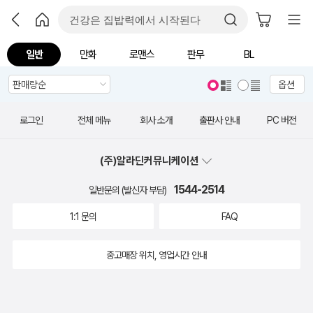
일반
만화
로맨스
판무
BL
옵션
로그인
전체 메뉴
회사 소개
출판사 안내
PC 버전
(주)알라딘커뮤니케이션
1544-2514
일반문의 (발신자 부담)
1:1 문의
FAQ
중고매장 위치, 영업시간 안내