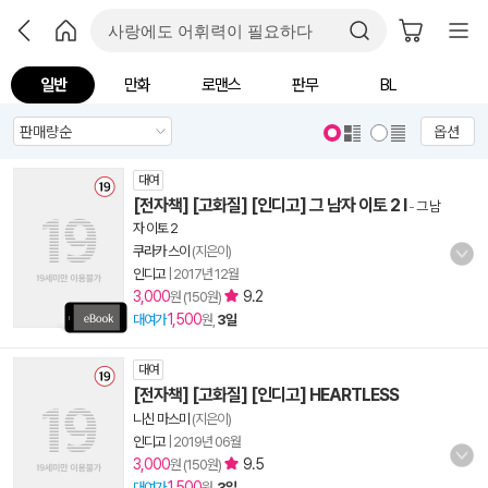
일반
만화
로맨스
판무
BL
옵션
대여
[전자책] [고화질] [인디고] 그 남자 이토 2 I
-
그 남
자 이토 2
쿠라카 스이
(지은이)
인디고
|
2017년 12월
3,000
9.2
원 (150원)
1,500
대여가
원,
3일
대여
[전자책] [고화질] [인디고] HEARTLESS
니신 마스미
(지은이)
인디고
|
2019년 06월
3,000
9.5
원 (150원)
1,500
대여가
원,
3일