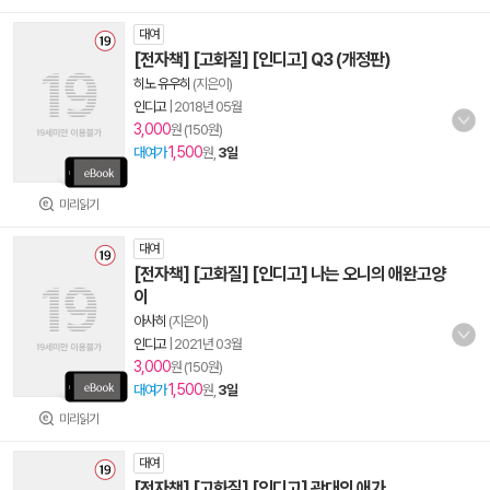
대여
[전자책] [고화질] [인디고] Q3 (개정판)
히노 유우히
(지은이)
인디고
|
2018년 05월
3,000
원 (150원)
1,500
대여가
원,
3일
미리읽기
대여
[전자책] [고화질] [인디고] 나는 오니의 애완고양
이
아사히
(지은이)
인디고
|
2021년 03월
3,000
원 (150원)
1,500
대여가
원,
3일
미리읽기
대여
[전자책] [고화질] [인디고] 광대의 애가