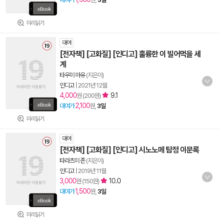
미리읽기
대여
[전자책] [고화질] [인디고] 훌륭한 이 빌어먹을 세
계
타우미 마유
(지은이)
인디고
|
2021년 12월
4,000
9.1
원 (200원)
2,100
대여가
원,
3일
미리읽기
대여
[전자책] [고화질] [인디고] 시노노메 탐정 이문록
타라츠미 존
(지은이)
인디고
|
2019년 11월
3,000
10.0
원 (150원)
1,500
대여가
원,
3일
미리읽기