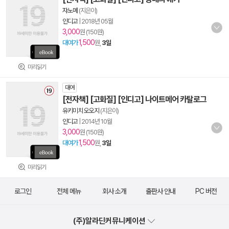
쟈노메
(지은이)
인디고
|
2018년 05월
3,000
원 (150원)
1,500
대여가
원,
3일
미리읽기
대여
[전자책] [고화질] [인디고] 나이트메어 카탈로그
유키미치 오오지
(지은이)
인디고
|
2014년 10월
3,000
원 (150원)
1,500
대여가
원,
3일
미리읽기
로그인
전체 메뉴
회사 소개
출판사 안내
PC 버전
(주)알라딘커뮤니케이션