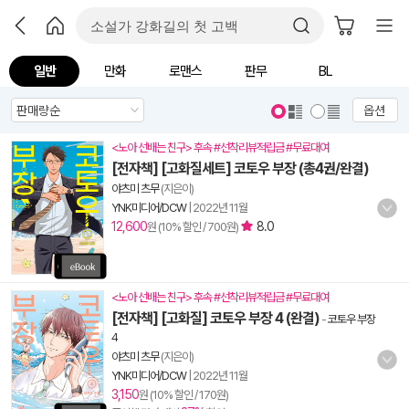
일반
만화
로맨스
판무
BL
옵션
<노아 선배는 친구> 후속 #선착리뷰적립금 #무료대여
[전자책] [고화질세트] 코토우 부장 (총4권/완결)
야츠미 츠무
(지은이)
YNK미디어/DCW
|
2022년 11월
12,600
8.0
원 (10% 할인 / 700원)
<노아 선배는 친구> 후속 #선착리뷰적립금 #무료대여
[전자책] [고화질] 코토우 부장 4 (완결)
-
코토우 부장
4
야츠미 츠무
(지은이)
YNK미디어/DCW
|
2022년 11월
3,150
원 (10% 할인 / 170원)