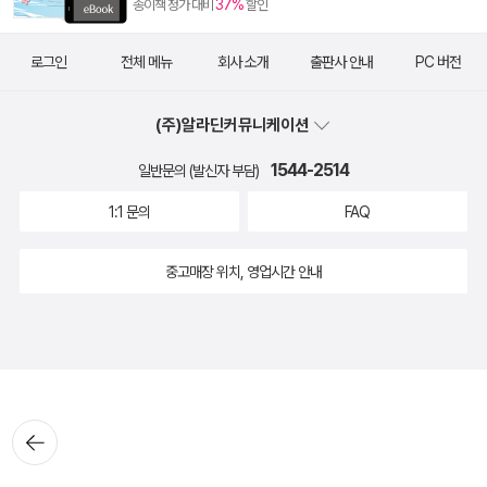
37%
종이책 정가 대비
할인
로그인
전체 메뉴
회사 소개
출판사 안내
PC 버전
(주)알라딘커뮤니케이션
1544-2514
일반문의 (발신자 부담)
1:1 문의
FAQ
중고매장 위치, 영업시간 안내
뒤로가
기