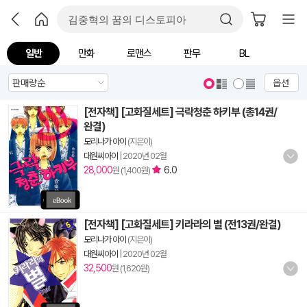
일반
만화
로맨스
판무
BL
옵션
[전자책] [고화질세트] 극락청춘 하키부 (총14권/
완결)
모리나가 아이
(지은이)
대원씨아이
|
2020년 02월
28,000
6.0
원 (1,400원)
[전자책] [고화질세트] 키라라의 별 (전13권/완결)
모리나가 아이
(지은이)
대원씨아이
|
2020년 02월
32,500
원 (1,620원)