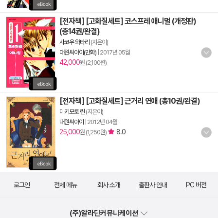
[전자책] [고화질세트] 코스프레 애니멀 (개정판)
(총14권/완결)
사코우 와타리
(지은이)
대원씨아이(만화)
|
2017년 05월
42,000
원 (2,100원)
[전자책] [고화질세트] 근거리 연애 (총10권/완결)
미키모토 린
(지은이)
대원씨아이
|
2012년 04월
25,000
8.0
원 (1,250원)
로그인
전체 메뉴
회사 소개
출판사 안내
PC 버전
(주)알라딘커뮤니케이션