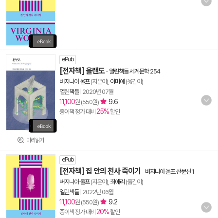
ePub
[전자책] 올랜도
-
열린책들 세계문학 254
버지니아 울프
(지은이),
이미애
(옮긴이)
열린책들
|
2020년 07월
11,100
9.6
원 (550원)
25%
종이책 정가 대비
할인
미리읽기
ePub
[전자책] 집 안의 천사 죽이기
-
버지니아 울프 산문선 1
버지니아 울프
(지은이),
최애리
(옮긴이)
열린책들
|
2022년 06월
11,100
9.2
원 (550원)
20%
종이책 정가 대비
할인