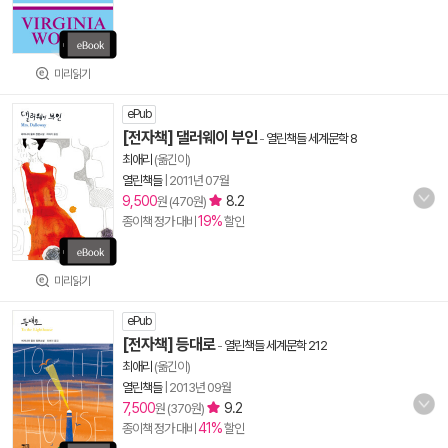
미리읽기
ePub
[전자책] 댈러웨이 부인
-
열린책들 세계문학 8
최애리
(옮긴이)
열린책들
|
2011년 07월
9,500
8.2
원 (470원)
19%
종이책 정가 대비
할인
미리읽기
ePub
[전자책] 등대로
-
열린책들 세계문학 212
최애리
(옮긴이)
열린책들
|
2013년 09월
7,500
9.2
원 (370원)
41%
종이책 정가 대비
할인