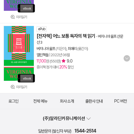
미리읽기
ePub
[전자책] 어느 보통 독자의 책 읽기
-
버지니아 울프 산문
선 3
버지니아 울프
(지은이),
최애리
(옮긴이)
열린책들
|
2022년 06월
11,100
9.0
원 (550원)
20%
종이책 정가 대비
할인
미리읽기
로그인
전체 메뉴
회사 소개
출판사 안내
PC 버전
(주)알라딘커뮤니케이션
1544-2514
일반문의 (발신자 부담)