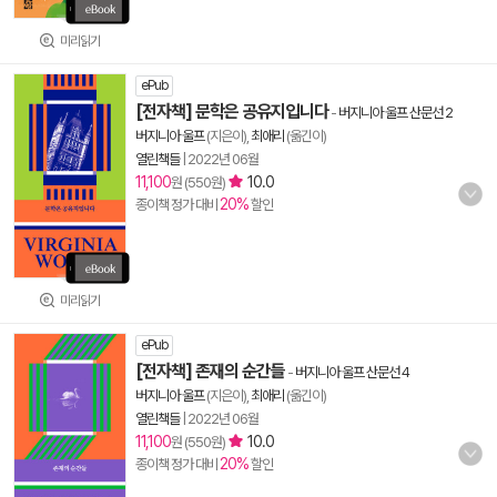
미리읽기
ePub
[전자책] 문학은 공유지입니다
-
버지니아 울프 산문선 2
버지니아 울프
(지은이),
최애리
(옮긴이)
열린책들
|
2022년 06월
11,100
10.0
원 (550원)
20%
종이책 정가 대비
할인
미리읽기
ePub
[전자책] 존재의 순간들
-
버지니아 울프 산문선 4
버지니아 울프
(지은이),
최애리
(옮긴이)
열린책들
|
2022년 06월
11,100
10.0
원 (550원)
20%
종이책 정가 대비
할인