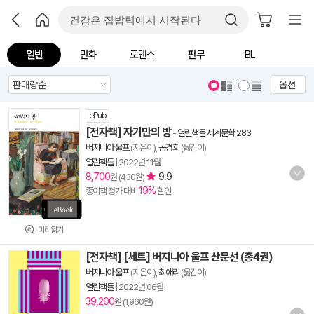
일반
만화
로맨스
판무
BL
옵션
ePub
[전자책] 자기만의 방
-
열린책들 세계문학 283
버지니아 울프
(지은이),
공경희
(옮긴이)
열린책들
|
2022년 11월
8,700
9.9
원 (430원)
19%
종이책 정가 대비
할인
미리읽기
[전자책] [세트] 버지니아 울프 산문선 (총4권)
버지니아 울프
(지은이),
최애리
(옮긴이)
열린책들
|
2022년 06월
39,200
원 (1,960원)