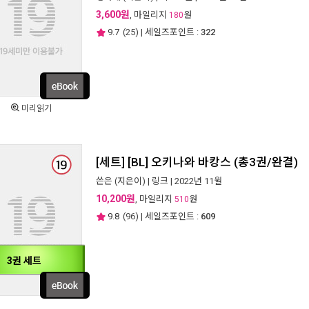
3,600원
, 마일리지
원
180
9.7
(
25
) | 세일즈포인트 :
322
미리읽기
[세트] [BL] 오키나와 바캉스 (총3권/완결)
쓴은
(지은이) |
링크
| 2022년 11월
10,200원
, 마일리지
원
510
9.8
(
96
) | 세일즈포인트 :
609
3권 세트