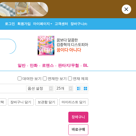
로그인
회원가입
마이페이지
고객센터
장바구니
(0)
일반
만화
로맨스
판타지/무협
BL
대여만 보기
연재만 보기
연재 제외
옵션 설정
25개
선택
장바구니 담기
보관함 담기
마이리스트 담기
장바구니
바로구매