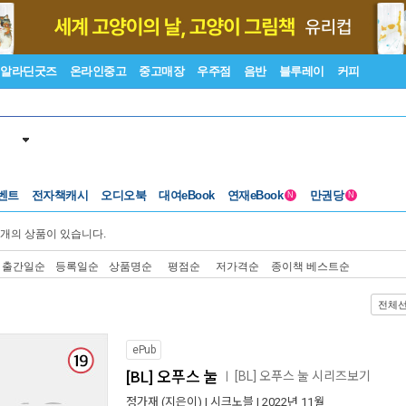
알라딘굿즈
온라인중고
중고매장
우주점
음반
블루레이
커피
벤트
전자책캐시
오디오북
대여eBook
연재eBook
만권당
N
N
개의 상품이 있습니다.
출간일순
등록일순
상품명순
평점순
저가격순
종이책 베스트순
전체
ePub
[BL] 오푸스 눌
[BL] 오푸스 눌 시리즈보기
ㅣ
정가재
(지은이) |
시크노블
| 2022년 11월