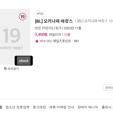
ePub
[BL] 오키나와 바캉스
[BL] 오키나와 바캉스 
ㅣ
쓴은
(지은이) |
링크
| 2022년 11월
3,400원
, 마일리지
원
170
10.0
(
9
) | 세일즈포인트 :
101
미리읽기
전체
침
청소년 보호정책
중고매장
제휴·마케팅 안내
판매자 매니저
출판사·