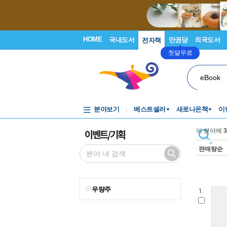
HOME
국내도서
만권당
외국도서
전자책
첫달무료
eBook
분야보기
베스트셀러
새로나온책
이
이벤트/기획
이 분야에
3
판매량순
우량주
1.