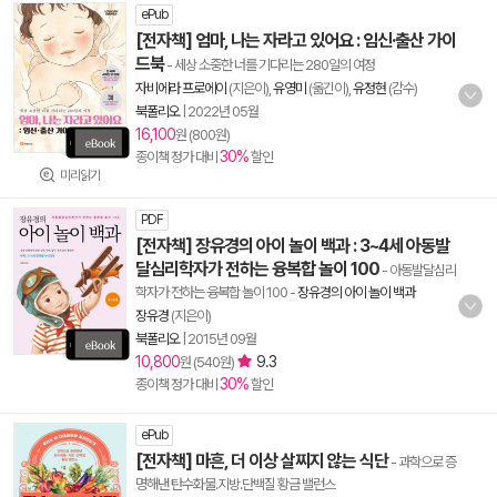
ePub
[전자책] 엄마, 나는 자라고 있어요 : 임신·출산 가이
드북
- 세상 소중한 너를 기다리는 280일의 여정
자비에라 프로에이
(지은이),
유영미
(옮긴이),
유정현
(감수)
북폴리오
|
2022년 05월
16,100
원 (800원)
30%
종이책 정가 대비
할인
미리읽기
PDF
[전자책] 장유경의 아이 놀이 백과 : 3~4세 아동발
달심리학자가 전하는 융복합 놀이 100
- 아동발달심리
학자가 전하는 융복합 놀이 100
-
장유경의 아이 놀이 백과
장유경
(지은이)
북폴리오
|
2015년 09월
10,800
9.3
원 (540원)
30%
종이책 정가 대비
할인
ePub
[전자책] 마흔, 더 이상 살찌지 않는 식단
- 과학으로 증
명해낸 탄수화물.지방.단백질 황금 밸런스