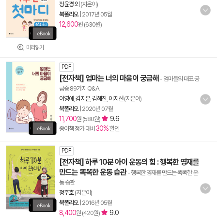
정윤경 외
(지은이)
북폴리오
|
2017년 05월
12,600
원 (630원)
미리읽기
PDF
[전자책] 엄마는 너의 마음이 궁금해
- 엄마들의 대표 궁
금증 89가지 Q&A
이영애
,
김지은
,
김혜진
,
이지선
(지은이)
북폴리오
|
2020년 07월
11,700
9.6
원 (580원)
30%
종이책 정가 대비
할인
PDF
[전자책] 하루 10분 아이 운동의 힘 : 행복한 영재를
만드는 똑똑한 운동 습관
- 행복한 영재를 만드는 똑똑한 운
동 습관
정주호
(지은이)
북폴리오
|
2016년 05월
8,400
9.0
원 (420원)