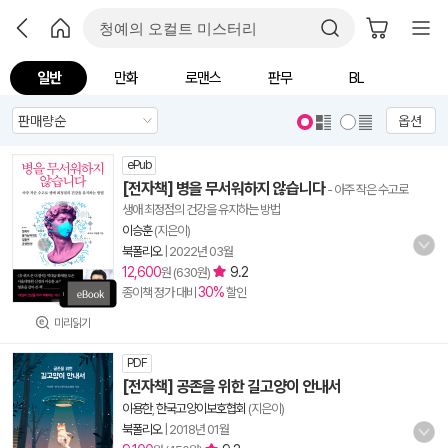
일반
만화
로맨스
판무
BL
옵션
ePub
[전자책] 병을 무서워하지 않습니다
- 아주 작은 수고로
생애 최정점의 건강을 유지하는 방법
이승훈
(지은이)
북폴리오
|
2022년 03월
12,600
9.2
원 (630원)
30%
종이책 정가 대비
할인
미리읽기
PDF
[전자책] 공존을 위한 길고양이 안내서
이용한
,
한국고양이보호협회
(지은이)
북폴리오
|
2018년 01월