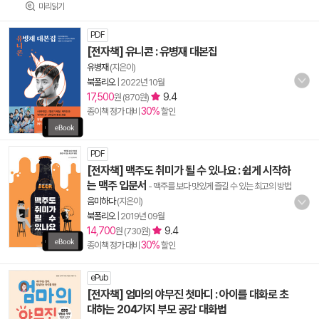
미리읽기
PDF
[전자책] 유니콘 : 유병재 대본집
유병재
(지은이)
북폴리오
|
2022년 10월
17,500
9.4
원 (870원)
30%
종이책 정가 대비
할인
PDF
[전자책] 맥주도 취미가 될 수 있나요 : 쉽게 시작하
는 맥주 입문서
- 맥주를 보다 맛있게 즐길 수 있는 최고의 방법
음미하다
(지은이)
북폴리오
|
2019년 09월
14,700
9.4
원 (730원)
30%
종이책 정가 대비
할인
ePub
[전자책] 엄마의 야무진 첫마디 : 아이를 대화로 초
대하는 204가지 부모 공감 대화법