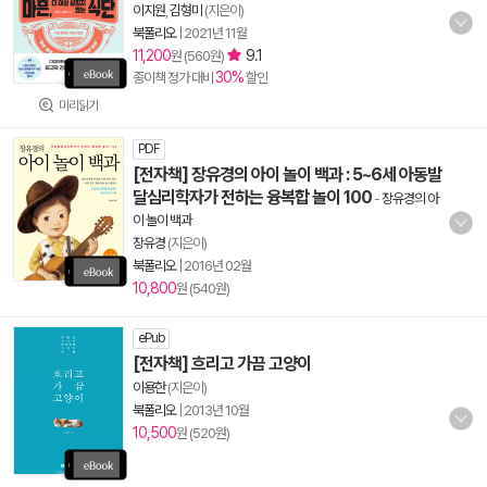
이지원
,
김형미
(지은이)
북폴리오
|
2021년 11월
11,200
9.1
원 (560원)
30%
종이책 정가 대비
할인
미리읽기
PDF
[전자책] 장유경의 아이 놀이 백과 : 5~6세 아동발
달심리학자가 전하는 융복합 놀이 100
-
장유경의 아
이 놀이 백과
장유경
(지은이)
북폴리오
|
2016년 02월
10,800
원 (540원)
ePub
[전자책] 흐리고 가끔 고양이
이용한
(지은이)
북폴리오
|
2013년 10월
10,500
원 (520원)