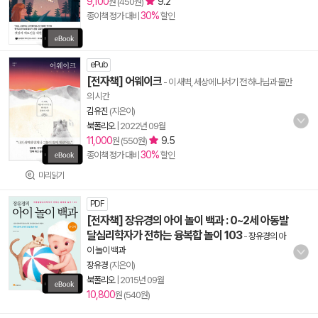
9,100
9.2
원 (450원)
30%
종이책 정가 대비
할인
ePub
[전자책] 어웨이크
- 이 새벽, 세상에 나서기 전 하나님과 둘만
의 시간
김유진
(지은이)
북폴리오
|
2022년 09월
11,000
9.5
원 (550원)
30%
종이책 정가 대비
할인
미리읽기
PDF
[전자책] 장유경의 아이 놀이 백과 : 0~2세 아동발
달심리학자가 전하는 융복합 놀이 103
-
장유경의 아
이 놀이 백과
장유경
(지은이)
북폴리오
|
2015년 09월
10,800
원 (540원)