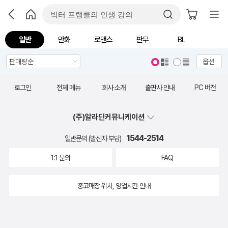
일반
만화
로맨스
판무
BL
옵션
로그인
전체 메뉴
회사 소개
출판사 안내
PC 버전
(주)알라딘커뮤니케이션
1544-2514
일반문의 (발신자 부담)
1:1 문의
FAQ
중고매장 위치, 영업시간 안내