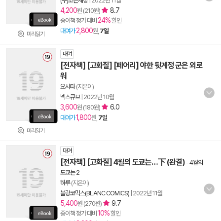
(주)조은세상
|
2022년 11월
4,200
8.7
원 (210원)
24%
종이책 정가 대비
할인
2,800
대여가
원,
7일
미리읽기
대여
[전자책] [고화질] [페어리] 야한 뒷계정 군은 외로
워
요시타
(지은이)
넥스큐브
|
2022년 10월
3,600
6.0
원 (180원)
1,800
대여가
원,
7일
미리읽기
대여
[전자책] [고화질] 4월의 도쿄는…下 (완결)
-
4월의
도쿄는 2
하루
(지은이)
블랑코믹스(BLANC COMICS)
|
2022년 11월
5,400
9.7
원 (270원)
10%
종이책 정가 대비
할인