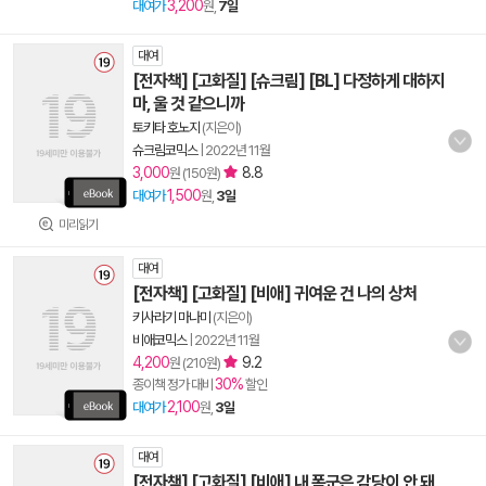
3,200
대여가
원,
7일
대여
[전자책] [고화질] [슈크림] [BL] 다정하게 대하지
마, 울 것 같으니까
토키타 호노지
(지은이)
슈크림코믹스
|
2022년 11월
3,000
8.8
원 (150원)
1,500
대여가
원,
3일
미리읽기
대여
[전자책] [고화질] [비애] 귀여운 건 나의 상처
키사라기 마나미
(지은이)
비애코믹스
|
2022년 11월
4,200
9.2
원 (210원)
30%
종이책 정가 대비
할인
2,100
대여가
원,
3일
대여
[전자책] [고화질] [비애] 내 폭군은 감당이 안 돼