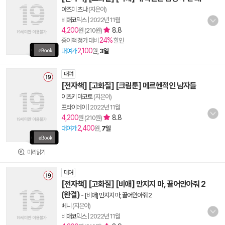
아즈미 츠나
(지은이)
비애코믹스
|
2022년 11월
4,200
8.8
원 (210원)
24%
종이책 정가 대비
할인
2,100
대여가
원,
3일
대여
[전자책] [고화질] [크림툰] 메르헨적인 남자들
이츠키 마코토
(지은이)
프라이데이
|
2022년 11월
4,200
8.8
원 (210원)
2,400
대여가
원,
7일
미리읽기
대여
[전자책] [고화질] [비애] 만지지 마, 끌어안아줘 2
(완결)
-
[비애] 만지지 마, 끌어안아줘 2
베니
(지은이)
비애코믹스
|
2022년 11월