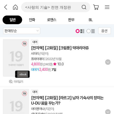
일반
만화
로맨스
판무
BL
옵션
대여
[전자책] [고화질] [크림툰] 악마리아쥬
시미리
(지은이)
프라이데이
|
2022년 10월
4,800
10.0
원 (240원)
2,400
대여가
원,
7일
미리읽기
대여
[전자책] [고화질] [라르고] 남자 기숙사의 장미는
U-DU 꿈을 꾸는가?
아이젠 마나
(지은이)