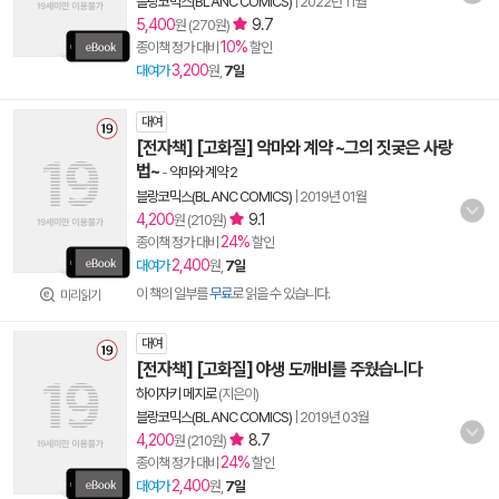
블랑코믹스(BLANC COMICS)
|
2022년 11월
5,400
9.7
원 (270원)
10%
종이책 정가 대비
할인
3,200
대여가
원,
7일
대여
[전자책] [고화질] 악마와 계약 ~그의 짓궂은 사랑
법~
-
악마와 계약 2
블랑코믹스(BLANC COMICS)
|
2019년 01월
4,200
9.1
원 (210원)
24%
종이책 정가 대비
할인
2,400
대여가
원,
7일
이 책의 일부를
무료
로 읽을 수 있습니다.
미리읽기
대여
[전자책] [고화질] 야생 도깨비를 주웠습니다
하이자키 메지로
(지은이)
블랑코믹스(BLANC COMICS)
|
2019년 03월
4,200
8.7
원 (210원)
24%
종이책 정가 대비
할인
2,400
대여가
원,
7일