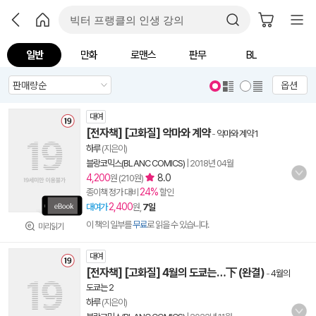
일반
만화
로맨스
판무
BL
옵션
대여
[전자책] [고화질] 악마와 계약
-
악마와 계약 1
하루
(지은이)
블랑코믹스(BLANC COMICS)
|
2018년 04월
4,200
8.0
원 (210원)
24%
종이책 정가 대비
할인
2,400
대여가
원,
7일
이 책의 일부를
무료
로 읽을 수 있습니다.
미리읽기
대여
[전자책] [고화질] 4월의 도쿄는…下 (완결)
-
4월의
도쿄는 2
하루
(지은이)