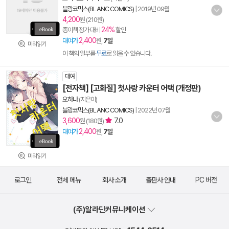
블랑코믹스(BLANC COMICS)
|
2019년 09월
4,200
원 (210원)
24%
종이책 정가 대비
할인
2,400
대여가
원,
7일
미리읽기
이 책의 일부를
무료
로 읽을 수 있습니다.
대여
[전자책] [고화질] 첫사랑 카운터 어택 (개정판)
오하나
(지은이)
블랑코믹스(BLANC COMICS)
|
2022년 07월
3,600
7.0
원 (180원)
2,400
대여가
원,
7일
미리읽기
로그인
전체 메뉴
회사 소개
출판사 안내
PC 버전
(주)알라딘커뮤니케이션