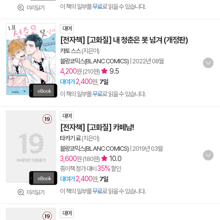
이 책의 일부를
무료
로 읽을 수 있습니다.
미리읽기
대여
[전자책] [고화질] 내 청춘은 못 넘겨 (개정판)
카토 스스
(지은이)
블랑코믹스(BLANC COMICS)
|
2022년 08월
4,200
9.5
원 (210원)
2,400
대여가
원,
7일
이 책의 일부를
무료
로 읽을 수 있습니다.
대여
[전자책] [고화질] 카페남!
타카기 료
(지은이)
블랑코믹스(BLANC COMICS)
|
2019년 03월
3,600
10.0
원 (180원)
35%
종이책 정가 대비
할인
2,400
대여가
원,
7일
이 책의 일부를
무료
로 읽을 수 있습니다.
미리읽기
대여