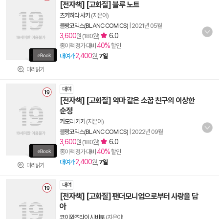
[전자책] [고화질] 블루 노트
츠카하라 사키
(지은이)
블랑코믹스(BLANC COMICS)
|
2021년 05월
3,600
6.0
원 (180원)
40%
종이책 정가 대비
할인
2,400
대여가
원,
7일
미리읽기
대여
[전자책] [고화질] 악마 같은 소꿉 친구의 이상한
순정
카모리 키키
(지은이)
블랑코믹스(BLANC COMICS)
|
2022년 09월
3,600
6.0
원 (180원)
40%
종이책 정가 대비
할인
2,400
대여가
원,
7일
미리읽기
대여
[전자책] [고화질] 팬더모니엄으로부터 사랑을 담
아
코이와즈라이 시비토
(지은이)