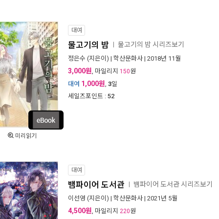
대여
물고기의 밤
물고기의 밤 시리즈보기
ㅣ
정은수
(지은이) |
학산문화사
| 2018년 11월
3,000원
, 마일리지
원
150
1,000원
대여
,
3
일
세일즈포인트 :
52
미리읽기
대여
뱀파이어 도서관
뱀파이어 도서관 시리즈보기
ㅣ
이선영
(지은이) |
학산문화사
| 2021년 5월
4,500원
, 마일리지
원
220