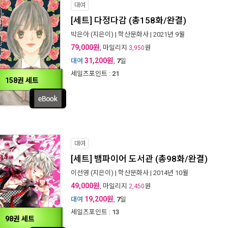
대여
[세트] 다정다감 (총158화/완결)
박은아
(지은이) |
학산문화사
| 2021년 9월
79,000원
, 마일리지
원
3,950
31,200원
대여
,
7
일
세일즈포인트 :
21
158권 세트
대여
[세트] 뱀파이어 도서관 (총98화/완결)
이선영
(지은이) |
학산문화사
| 2014년 10월
49,000원
, 마일리지
원
2,450
19,200원
대여
,
7
일
세일즈포인트 :
13
98권 세트