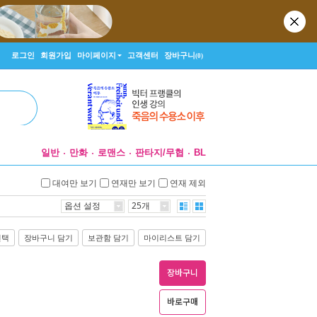
로그인
회원가입
마이페이지
고객센터
장바구니
(0)
일반
만화
로맨스
판타지/무협
BL
대여만 보기
연재만 보기
연재 제외
옵션 설정
25개
선택
장바구니 담기
보관함 담기
마이리스트 담기
장바구니
바로구매