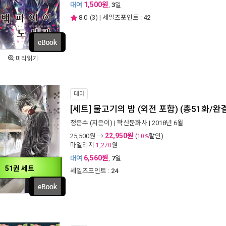
1,500원
대여
,
3
일
8.0
(
3
) | 세일즈포인트 :
42
미리읽기
대여
[세트] 물고기의 밤 (외전 포함) (총51화/완
정은수
(지은이) |
학산문화사
| 2018년 6월
22,950원
25,500
원 →
(
할인)
10%
마일리지
원
1,270
6,560원
대여
,
7
일
51권 세트
세일즈포인트 :
24