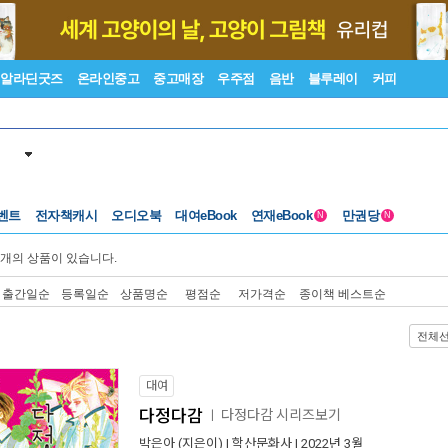
알라딘굿즈
온라인중고
중고매장
우주점
음반
블루레이
커피
벤트
전자책캐시
오디오북
대여eBook
연재eBook
만권당
N
N
개의 상품이 있습니다.
출간일순
등록일순
상품명순
평점순
저가격순
종이책 베스트순
전체
대여
다정다감
다정다감 시리즈보기
ㅣ
박은아
(지은이) |
학산문화사
| 2022년 3월