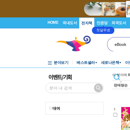
HOME
국내도서
만권당
외국도서
전자책
첫달무료
eBook
분야보기
베스트셀러
새로나온책
이
이벤트/기획
이 분야에
8
판매량순
대여
1.