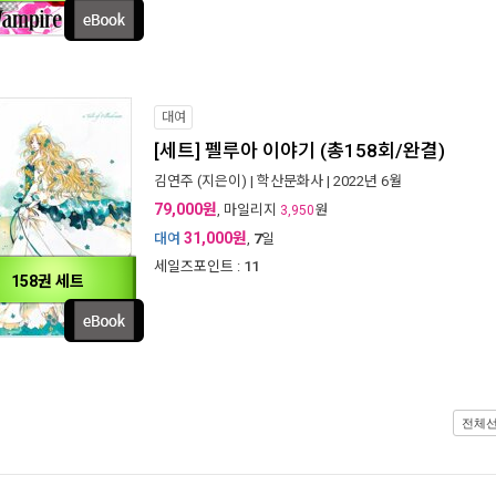
대여
[세트] 펠루아 이야기 (총158회/완결)
김연주
(지은이) |
학산문화사
| 2022년 6월
79,000원
, 마일리지
원
3,950
31,000원
대여
,
7
일
세일즈포인트 :
11
158권 세트
전체