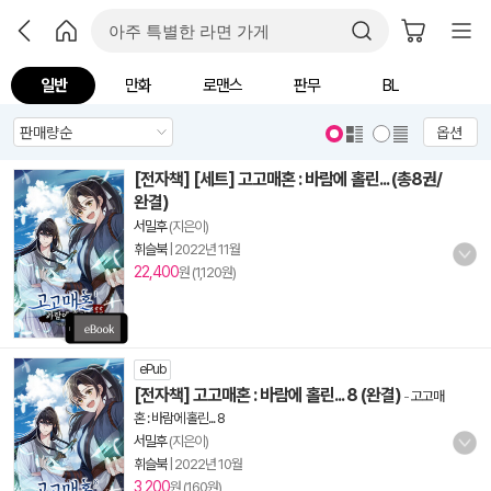
일반
만화
로맨스
판무
BL
옵션
[전자책] [세트] 고고매혼 : 바람에 홀린... (총8권/
완결)
서밀후
(지은이)
휘슬북
|
2022년 11월
22,400
원 (1,120원)
ePub
[전자책] 고고매혼 : 바람에 홀린... 8 (완결)
-
고고매
혼 : 바람에 홀린... 8
서밀후
(지은이)
휘슬북
|
2022년 10월
3,200
원 (160원)