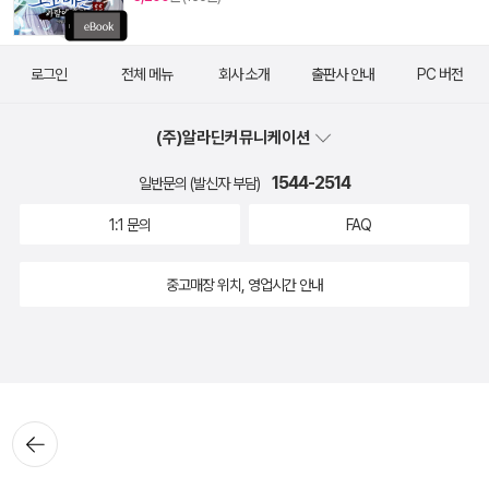
로그인
전체 메뉴
회사 소개
출판사 안내
PC 버전
(주)알라딘커뮤니케이션
1544-2514
일반문의 (발신자 부담)
1:1 문의
FAQ
중고매장 위치, 영업시간 안내
뒤로가
기