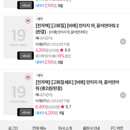
2,100
대여가
원,
3일
대여
[전자책] [고화질] [비애] 만지지 마, 끌어안아줘 2
(완결)
-
[비애] 만지지 마, 끌어안아줘 2
베니
(지은이)
비애코믹스
|
2022년 11월
4,200
8.9
원 (210원)
16%
종이책 정가 대비
할인
2,100
대여가
원,
3일
대여
[전자책] [고화질세트] [비애] 만지지 마, 끌어안아
줘 (총2권/완결)
베니
(지은이)
비애코믹스
|
2022년 11월
8,400
8.7
원 (420원)
4,200
대여가
원,
7일
로그인
전체 메뉴
회사 소개
출판사 안내
PC 버전