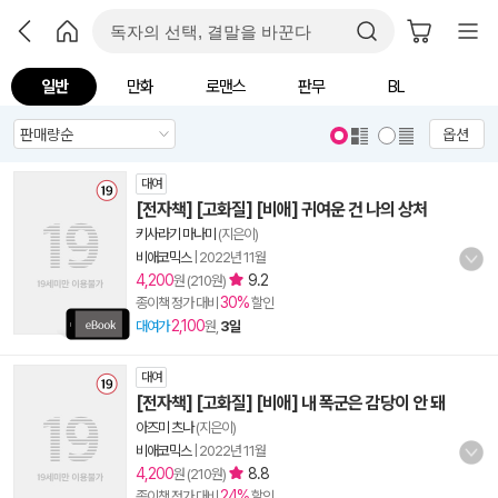
일반
만화
로맨스
판무
BL
옵션
대여
[전자책] [고화질] [비애] 귀여운 건 나의 상처
키사라기 마나미
(지은이)
비애코믹스
|
2022년 11월
4,200
9.2
원 (210원)
30%
종이책 정가 대비
할인
2,100
대여가
원,
3일
대여
[전자책] [고화질] [비애] 내 폭군은 감당이 안 돼
아즈미 츠나
(지은이)
비애코믹스
|
2022년 11월
4,200
8.8
원 (210원)
24%
종이책 정가 대비
할인