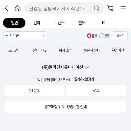
일반
만화
로맨스
판무
BL
옵션
로그인
전체 메뉴
회사 소개
출판사 안내
PC 버전
(주)알라딘커뮤니케이션
1544-2514
일반문의 (발신자 부담)
1:1 문의
FAQ
중고매장 위치, 영업시간 안내