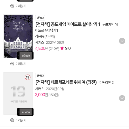
미리읽기
ePub
[전자책] 공포게임 메이드로 살아남기 1
-
공포게임 메
이드로 살아남기 1
김욤뇸
(지은이)
서커스
|
2021년 06월
4,800
9.0
원 (240원)
미리읽기
ePub
[전자책] 페르세포네를 위하여 (외전)
-
미딕라인 2
서커스
|
2020년 03월
3,000
원 (150원)
미리읽기