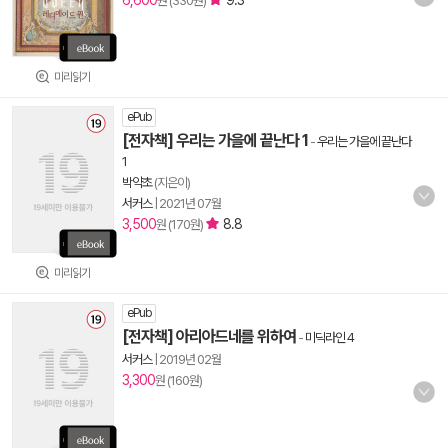
6,600
9.3
원 (330원)
미리읽기
ePub
[전자책] 우리는 가을에 끝난다 1
-
우리는 가을에 끝난다
1
박약초
(지은이)
서커스
|
2021년 07월
3,500
8.8
원 (170원)
미리읽기
ePub
[전자책] 아리아드네를 위하여
-
미딕라인 4
서커스
|
2019년 02월
3,300
원 (160원)