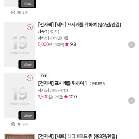
미리읽기
[전자책] [세트] 프시케를 위하여 (총2권/완결)
삼족섬
(지은이)
서커스
|
2019년 01월
5,000
9.8
원 (250원)
ePub
[전자책] 프시케를 위하여 1
-
미딕라인 3
서커스
|
2019년 01월
2,500
10.0
원 (120원)
미리읽기
[전자책] [세트] 레디메이드 퀸 (총3권/완결)