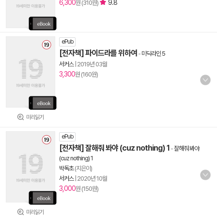
6,300
9.8
원 (310원)
ePub
[전자책] 파이드라를 위하여
-
미딕라인 5
서커스
|
2019년 03월
3,300
원 (160원)
미리읽기
ePub
[전자책] 잘해줘 봐야 (cuz nothing) 1
-
잘해줘 봐야
(cuz nothing) 1
박독초
(지은이)
서커스
|
2020년 10월
3,000
원 (150원)
미리읽기