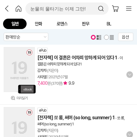
일반
만화
로맨스
판무
BL
옵션
ePub
[전자책] 이 결혼은 어차피 망하게 되어 있다 1
-
이
결혼은 어차피 망하게 되어 있다 1
김차차
(지은이)
시타델
|
2021년 07월
7,400
9.9
원 (370원)
미리읽기
ePub
[전자책] 쏘 롱, 써머 (so long, summer) 1
-
쏘 롱,
써머 (so long, summer) 1
김차차
(지은이)
시타델
|
2020년 02월