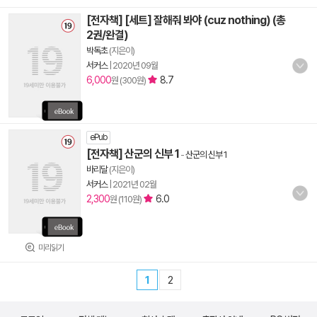
[전자책] [세트] 잘해줘 봐야 (cuz nothing) (총
2권/완결)
박독초
(지은이)
서커스
|
2020년 09월
6,000
8.7
원 (300원)
ePub
[전자책] 산군의 신부 1
-
산군의 신부 1
바리달
(지은이)
서커스
|
2021년 02월
2,300
6.0
원 (110원)
미리읽기
1
2