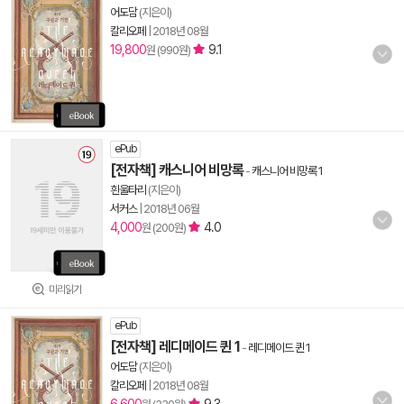
어도담
(지은이)
칼리오페
|
2018년 08월
19,800
9.1
원 (990원)
ePub
[전자책] 캐스니어 비망록
-
캐스니어 비망록 1
흰울타리
(지은이)
서커스
|
2018년 06월
4,000
4.0
원 (200원)
미리읽기
ePub
[전자책] 레디메이드 퀸 1
-
레디메이드 퀸 1
어도담
(지은이)
칼리오페
|
2018년 08월