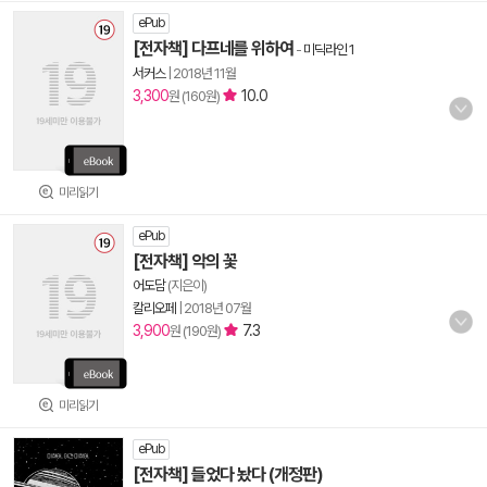
ePub
[전자책] 다프네를 위하여
-
미딕라인 1
서커스
|
2018년 11월
3,300
10.0
원 (160원)
미리읽기
ePub
[전자책] 악의 꽃
어도담
(지은이)
칼리오페
|
2018년 07월
3,900
7.3
원 (190원)
미리읽기
ePub
[전자책] 들었다 놨다 (개정판)