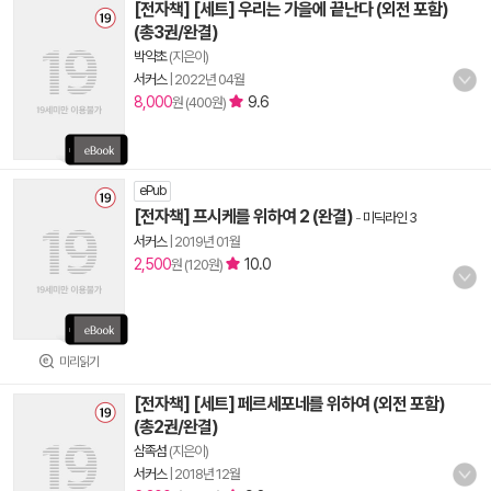
[전자책] [세트] 우리는 가을에 끝난다 (외전 포함)
(총3권/완결)
박약초
(지은이)
서커스
|
2022년 04월
8,000
9.6
원 (400원)
ePub
[전자책] 프시케를 위하여 2 (완결)
-
미딕라인 3
서커스
|
2019년 01월
2,500
10.0
원 (120원)
미리읽기
[전자책] [세트] 페르세포네를 위하여 (외전 포함)
(총2권/완결)
삼족섬
(지은이)
서커스
|
2018년 12월