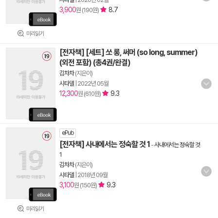
3,900
8.7
원 (190원)
미리읽기
[전자책] [세트] 쏘 롱, 써머 (so long, summer)
(외전 포함) (총4권/완결)
김차차
(지은이)
시타델
|
2022년 05월
12,300
9.3
원 (610원)
ePub
[전자책] 사내에서는 정숙할 것 1
-
사내에서는 정숙할 것
1
김차차
(지은이)
시타델
|
2018년 09월
3,100
9.3
원 (150원)
미리읽기