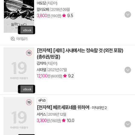
어도담
(지은이)
칼리오페
|
2018년 09월
3,800
9.5
원 (190원)
미리읽기
[전자책] [세트] 사내에서는 정숙할 것 (외전 포함)
(총6권/완결)
김차차
(지은이)
시타델
|
2021년 07월
12,100
9.2
원 (600원)
ePub
[전자책] 페르세포네를 위하여
-
미딕라인 2
서커스
|
2018년 12월
3,300
10.0
원 (160원)