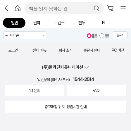
일반
만화
로맨스
판무
BL
옵션
로그인
전체 메뉴
회사 소개
출판사 안내
PC 버전
(주)알라딘커뮤니케이션
1544-2514
일반문의 (발신자 부담)
1:1 문의
FAQ
중고매장 위치, 영업시간 안내