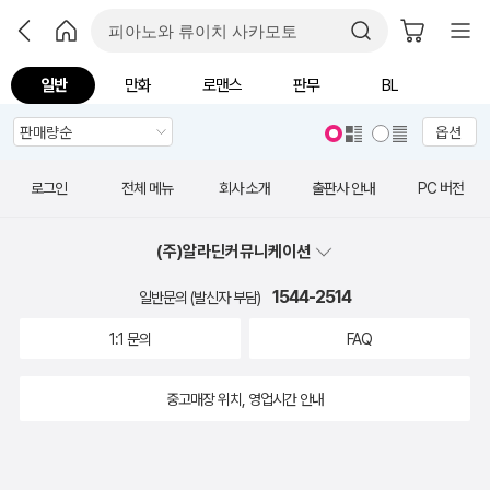
일반
만화
로맨스
판무
BL
옵션
로그인
전체 메뉴
회사 소개
출판사 안내
PC 버전
(주)알라딘커뮤니케이션
1544-2514
일반문의 (발신자 부담)
1:1 문의
FAQ
중고매장 위치, 영업시간 안내