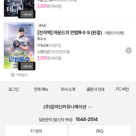
3,200
원 (160원)
ePub
[전자책] 마운드의 만렙투수 9 (완결)
-
마운드의 만렙
투수 9
1이닝3K
(지은이)
스프리건
|
2021년 01월
3,200
원 (160원)
미리읽기
로그인
전체 메뉴
회사 소개
출판사 안내
PC 버전
(주)알라딘커뮤니케이션
1544-2514
일반문의 (발신자 부담)
1:1 문의
FAQ