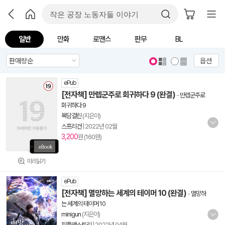
일반
만화
로맨스
판무
BL
옵션
ePub
[전자책] 만렙군주로 회귀하다 9 (완결)
-
만렙군주로
회귀하다 9
목담걸린
(지은이)
스프리건
|
2022년 02월
3,200
원 (160원)
미리읽기
ePub
[전자책] 멸망하는 세계의 테이머 10 (완결)
-
멸망하
는 세계의 테이머 10
minigun
(지은이)
피플앤스토리
|
2022년 04월