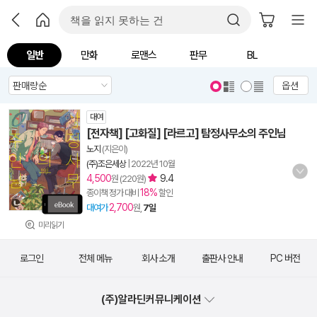
일반
만화
로맨스
판무
BL
옵션
대여
[전자책] [고화질] [라르고] 탐정사무소의 주인님
노지
(지은이)
(주)조은세상
|
2022년 10월
4,500
9.4
원 (220원)
18%
종이책 정가 대비
할인
2,700
대여가
원,
7일
미리읽기
로그인
전체 메뉴
회사 소개
출판사 안내
PC 버전
(주)알라딘커뮤니케이션