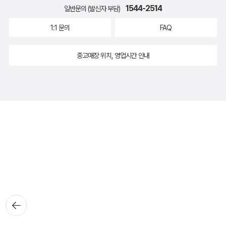
1544-2514
일반문의 (발신자 부담)
1:1 문의
FAQ
중고매장 위치, 영업시간 안내
뒤로가
기