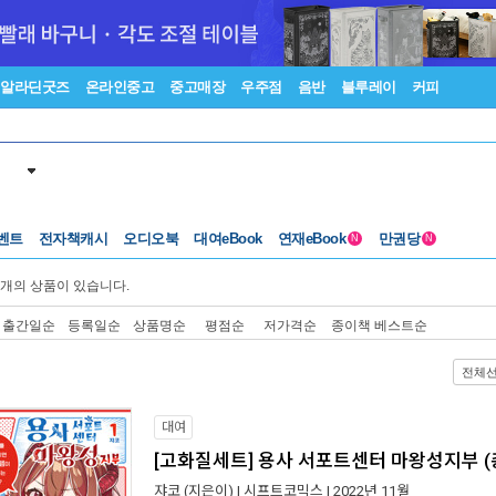
알라딘굿즈
온라인중고
중고매장
우주점
음반
블루레이
커피
벤트
전자책캐시
오디오북
대여eBook
연재eBook
만권당
N
N
개의 상품이 있습니다.
출간일순
등록일순
상품명순
평점순
저가격순
종이책 베스트순
전체
대여
[고화질세트] 용사 서포트센터 마왕성지부 (
쟈코
(지은이) |
시프트코믹스
| 2022년 11월