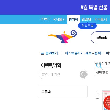
HOME
국내도서
만권당
외국도서
전자책
첫달무료
eBook
분야보기
베스트셀러
새로나온책
이
이벤트/기획
이 분야에
2
판매량순
후속
1.