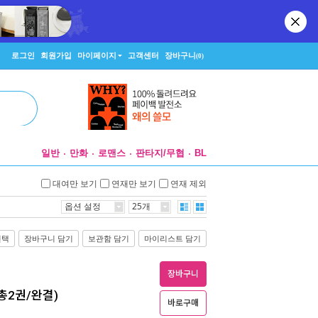
로그인
회원가입
마이페이지
고객센터
장바구니
(0)
일반
만화
로맨스
판타지/무협
BL
대여만 보기
연재만 보기
연재 제외
옵션 설정
25개
선택
장바구니 담기
보관함 담기
마이리스트 담기
장바구니
총2권/완결)
바로구매