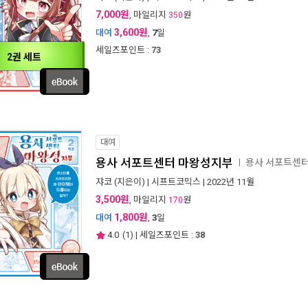
7,000원
, 마일리지
원
350
3,600원
대여
,
7
일
세일즈포인트 :
73
2권 세트
대여
용사 서포트센터 마왕성지부
용사 서포트센
ㅣ
쟈코
(지은이) |
시프트코믹스
| 2022년 11월
3,500원
, 마일리지
원
170
1,800원
대여
,
3
일
4.0
(
1
) | 세일즈포인트 :
38