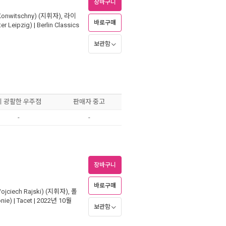
장바구니
onwitschny)
(지휘자),
라이
바로구매
 Leipzig)
|
Berlin Classics
보관함
이 광활한 우주점
판매자 중고
-
-
장바구니
바로구매
ciech Rajski)
(지휘자),
폴
nie)
|
Tacet
| 2022년 10월
보관함
원