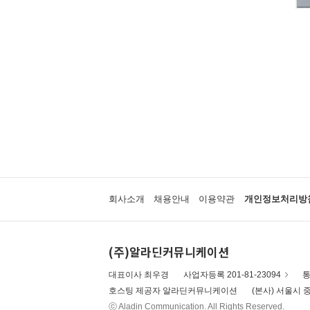
회사소개
채용안내
이용약관
개인정보처리방
(주)알라딘커뮤니케이션
대표이사 최우경
사업자등록 201-81-23094
통
호스팅 제공자 알라딘커뮤니케이션
(본사) 서울시 중
ⓒ Aladin Communication. All Rights Reserved.