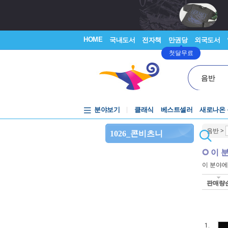
HOME
국내도서
전자책
만권당
외국도서
첫달무료
음반
분야보기
클래식
베스트셀러
새로나온
음반
>
1026_콘비츠니
이 
이 분야
판매량
1.