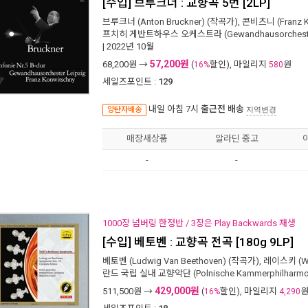
[수입] 브루크너 : 교향곡 5번 [2LP]
브루크너 (Anton Bruckner)
(작곡가),
콘비츠니 (Franz K
프치히 게반트하우스 오케스트라 (Gewandhausorchester
| 2022년 10월
57,200원
68,200
원 →
(
할인), 마일리지
원
16%
580
세일즈포인트 :
129
내일 아침 7시
출근전 배송
양탄자배송
지역변경
매장새상품
알라딘 중고
-
-
1000장 넘버링 한정반 / 3장은 Play Backwards 재생
[수입] 베토벤 : 교향곡 전곡 [180g 9LP]
베토벤 (Ludwig Van Beethoven)
(작곡가),
레이스키 (Woj
란드 국립 실내 교향악단 (Polnische Kammerphilharmo
429,000원
511,500
원 →
(
할인), 마일리지
16%
4,290