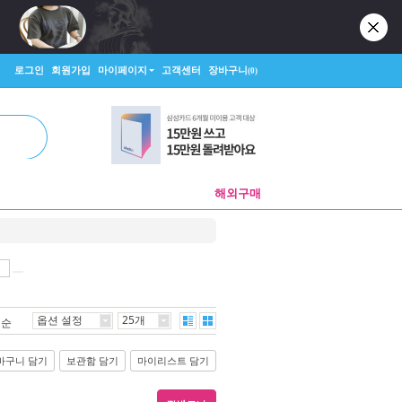
로그인
회원가입
마이페이지
고객센터
장바구니
(0)
해외구매
옵션 설정
25개
격순
바구니 담기
보관함 담기
마이리스트 담기