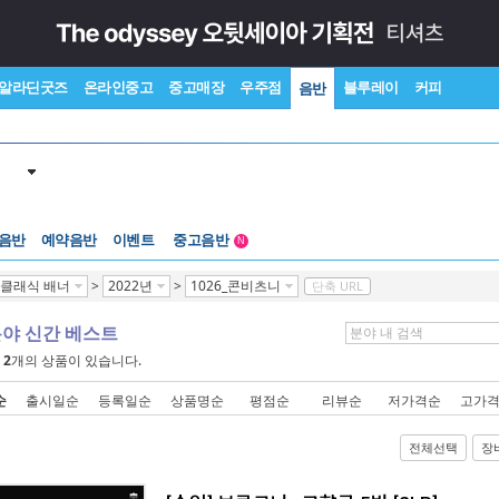
알라딘굿즈
온라인중고
중고매장
우주점
블루레이
커피
음반
 음반
예약음반
이벤트
중고음반
N
1천원부터
클래식 배너
>
2022년
>
1026_콘비츠니
단축 URL
중고음반
분야 신간 베스트
에
2
개의 상품이 있습니다.
순
출시일순
등록일순
상품명순
평점순
리뷰순
저가격순
고가
전체선택
장