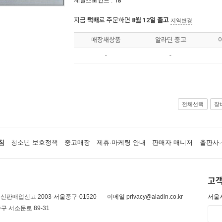
세일즈포인트 :
18
지금
택배
로 주문하면
8월 12일 출고
지역변경
매장새상품
알라딘 중고
-
-
전체선택
장
침
청소년 보호정책
중고매장
제휴·마케팅 안내
판매자 매니저
출판사·
고객
신판매업신고 2003-서울중구-01520
이메일 privacy@aladin.co.kr
서울시
구 서소문로 89-31