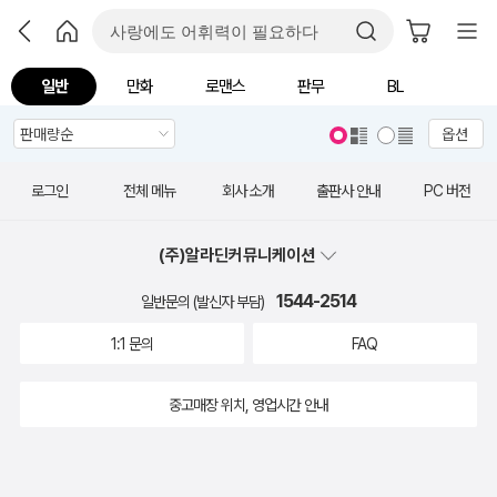
일반
만화
로맨스
판무
BL
옵션
로그인
전체 메뉴
회사 소개
출판사 안내
PC 버전
(주)알라딘커뮤니케이션
1544-2514
일반문의 (발신자 부담)
1:1 문의
FAQ
중고매장 위치, 영업시간 안내