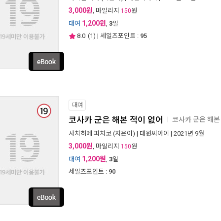
3,000원
, 마일리지
원
150
1,200원
대여
,
3
일
8.0
(
1
) | 세일즈포인트 :
95
대여
코사카 군은 해본 적이 없어
코사카 군은 해본
ㅣ
사치히메 피치코
(지은이) |
대원씨아이
| 2021년 9월
3,000원
, 마일리지
원
150
1,200원
대여
,
3
일
세일즈포인트 :
90