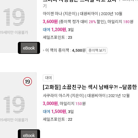
기
아이젠 마나
(지은이) |
대원씨아이
| 2020년 10월
3,600원
(종이책 정가 대비
할인), 마일리지
원
28%
180
1,200원
대여
,
3
일
세일즈포인트 :
23
이 책의 종이책 :
4,500
원
종이책 보기
대여
[고화질] 소꿉친구는 섹시 남배우?! ~달콤한 
사쿠라이 아스카
(지은이) |
대원씨아이
| 2021년 12월
3,000원
, 마일리지
원
150
1,500원
대여
,
3
일
세일즈포인트 :
22