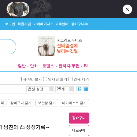
로그인
회원가입
마이페이지
고객센터
장바구니
(0)
일반
만화
로맨스
판타지/무협
BL
대여만 보기
연재만 보기
연재 제외
옵션 설정
25개
선택
장바구니 담기
보관함 담기
마이리스트 담기
장바구니
하 남친의 凸 성장기록~
바로구매