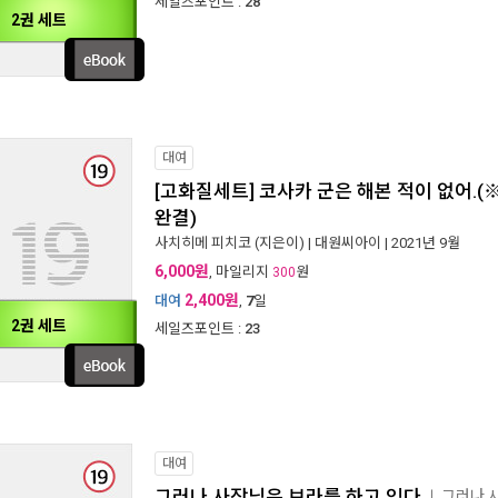
세일즈포인트 :
28
2권 세트
대여
[고화질세트] 코사카 군은 해본 적이 없어.(
완결)
사치히메 피치코
(지은이) |
대원씨아이
| 2021년 9월
6,000원
, 마일리지
원
300
2,400원
대여
,
7
일
2권 세트
세일즈포인트 :
23
대여
그러나 사장님은 브라를 하고 있다
그러나 
ㅣ