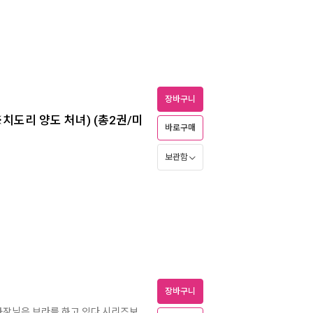
장바구니
※치도리 양도 처녀) (총2권/미
바로구매
보관함
장바구니
사장님은 브라를 하고 있다 시리즈보