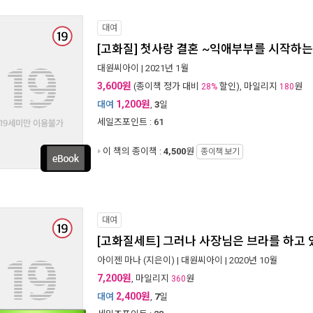
대여
[고화질] 첫사랑 결혼 ~익애부부를 시작하는
대원씨아이
| 2021년 1월
3,600원
(종이책 정가 대비
할인), 마일리지
원
28%
180
1,200원
대여
,
3
일
세일즈포인트 :
61
이 책의 종이책 :
4,500
원
종이책 보기
대여
[고화질세트] 그러나 사장님은 브라를 하고 있
아이젠 마나
(지은이) |
대원씨아이
| 2020년 10월
7,200원
, 마일리지
원
360
2,400원
대여
,
7
일