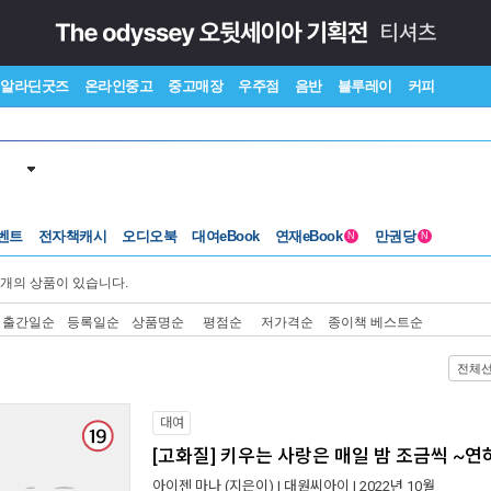
알라딘굿즈
온라인중고
중고매장
우주점
음반
블루레이
커피
벤트
전자책캐시
오디오북
대여eBook
연재eBook
만권당
N
N
개의 상품이 있습니다.
출간일순
등록일순
상품명순
평점순
저가격순
종이책 베스트순
전체
대여
[고화질] 키우는 사랑은 매일 밤 조금씩 ~연
아이젠 마나
(지은이) |
대원씨아이
| 2022년 10월