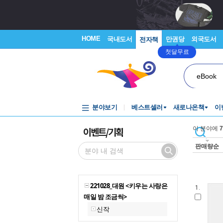
HOME
국내도서
만권당
외국도서
전자책
첫달무료
eBook
분야보기
베스트셀러
새로나온책
이
이벤트/기획
이 분야에
7
판매량순
221028_대원 <키우는 사랑은
1.
매일 밤 조금씩>
신작