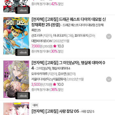
42%
종이책 정가 대비
할인
[전자책] [고화질] 드래곤 퀘스트 다이의 대모험 신
장채록판 25 (완결)
-
드래곤 퀘스트 다이의 대모험 신장채
록판 25
산조 리쿠
(지은이),
이나다 코지
(그림),
호리이 유지
(감수)
대원씨아이/DCW
|
2022년 11월
7,000
10.0
원 (350원)
30%
종이책 정가 대비
할인
[전자책] [고화질] 그 미인(남자), 행실에 대하여 0
4
-
그 미인(남자), 행실에 대하여 4
오우사카 하루
(지은이),
김수연
(옮긴이)
서울미디어코믹스(서울문화사)
|
2022년 11월
3,500
10.0
원 (170원)
36%
종이책 정가 대비
할인
대여
[전자책] [고화질] 사랑 잡담 05
-
사랑 잡담 5