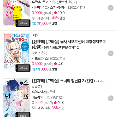
후쿠야마 료코
(지은이),
박소현
(옮긴이)
서울미디어코믹스(서울문화사)
|
2022년 11월
3,000
10.0
원 (150원)
40%
종이책 정가 대비
할인
1,500
대여가
원,
3일
대여
[전자책] [고화질] 용사 서포트센터 마왕성지부 2
(완결)
-
용사 서포트센터 마왕성지부 2
쟈코
(지은이)
시프트코믹스
|
2022년 11월
3,500
4.0
원 (170원)
1,800
대여가
원,
3일
[전자책] [고화질] 소녀의 장난감 3 (완결)
-
소녀의
장난감 3
쇼오토 아야
(지은이)
대원씨아이
|
2022년 11월
3,200
10.0
원 (160원)
36%
종이책 정가 대비
할인