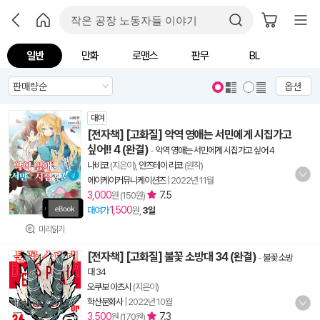
일반
만화
로맨스
판무
BL
옵션
대여
[전자책] [고화질] 악역 영애는 서민에게 시집가고
싶어!! 4 (완결)
-
악역 영애는 서민에게 시집가고 싶어 4
나비코
(지은이),
안즈테이 리코
(원작)
에이케이커뮤니케이션즈
|
2022년 11월
3,000
7.5
원 (150원)
1,500
대여가
원,
3일
미리읽기
[전자책] [고화질] 불꽃 소방대 34 (완결)
-
불꽃 소방
대 34
오쿠보 아츠시
(지은이)
학산문화사
|
2022년 10월
3,500
7.3
원 (170원)