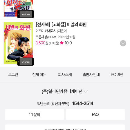
[전자책] [고화질] 비밀의 화원
이즈미 카네요시
(지은이)
조은세상/DCW
|
2022년 11월
3,500
10.0
원 (170원)
로그인
전체 메뉴
회사 소개
출판사 안내
PC 버전
(주)알라딘커뮤니케이션
1544-2514
일반문의 (발신자 부담)
1:1 문의
FAQ