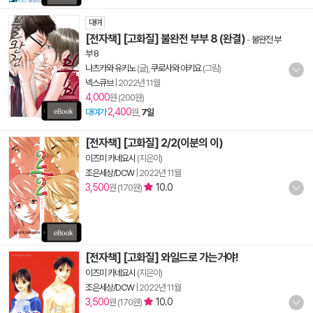
대여
[전자책] [고화질] 불완전 부부 8 (완결)
-
불완전 부
부 8
나츠카와 유키노
(글),
쿠로사와 아키요
(그림)
넥스큐브
|
2022년 11월
4,000
원 (200원)
2,400
대여가
원,
7일
[전자책] [고화질] 2/2(이분의 이)
이즈미 카네요시
(지은이)
조은세상/DCW
|
2022년 11월
3,500
10.0
원 (170원)
[전자책] [고화질] 와일드로 가는거야!
이즈미 카네요시
(지은이)
조은세상/DCW
|
2022년 11월
3,500
10.0
원 (170원)