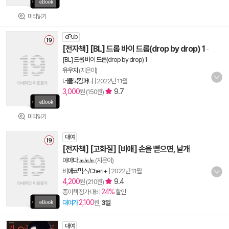
미리읽기
ePub
[전자책] [BL] 드롭 바이 드롭(drop by drop) 1
-
[BL] 드롭 바이 드롭(drop by drop) 1
유우지
(지은이)
더클북컴퍼니
|
2022년 11월
3,000
9.7
원 (150원)
미리읽기
대여
[전자책] [고화질] [비애] 손을 뻗으면, 날개
야마다 노노노
(지은이)
비애코믹스/Cheri+
|
2022년 11월
4,200
9.4
원 (210원)
24%
종이책 정가 대비
할인
2,100
대여가
원,
3일
대여