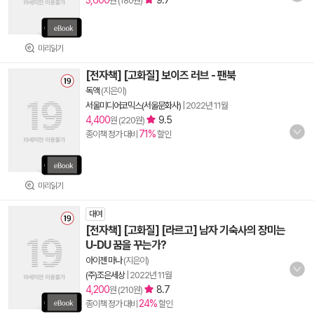
3,600
9.7
원 (180원)
미리읽기
[전자책] [고화질] 보이즈 러브 - 팬북
독액
(지은이)
서울미디어코믹스(서울문화사)
|
2022년 11월
4,400
9.5
원 (220원)
71%
종이책 정가 대비
할인
미리읽기
대여
[전자책] [고화질] [라르고] 남자 기숙사의 장미는
U-DU 꿈을 꾸는가?
아이젠 마나
(지은이)
(주)조은세상
|
2022년 11월
4,200
8.7
원 (210원)
24%
종이책 정가 대비
할인