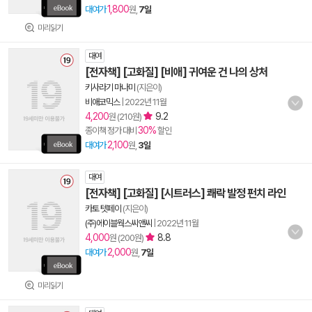
1,800
대여가
원,
7일
미리읽기
대여
[전자책] [고화질] [비애] 귀여운 건 나의 상처
키사라기 마나미
(지은이)
비애코믹스
|
2022년 11월
4,200
9.2
원 (210원)
30%
종이책 정가 대비
할인
2,100
대여가
원,
3일
대여
[전자책] [고화질] [시트러스] 쾌락 발정 펀치 라인
카토 텟페이
(지은이)
(주)에이블웍스씨앤씨
|
2022년 11월
4,000
8.8
원 (200원)
2,000
대여가
원,
7일
미리읽기