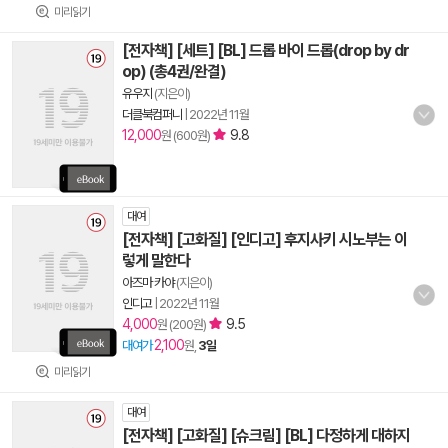
미리읽기
[전자책] [세트] [BL] 드롭 바이 드롭(drop by dr
op) (총4권/완결)
유우지
(지은이)
더클북컴퍼니
|
2022년 11월
12,000
9.8
원 (600원)
대여
[전자책] [고화질] [인디고] 후지사키 시노부는 이
렇게 말한다
아즈마 카야
(지은이)
인디고
|
2022년 11월
4,000
9.5
원 (200원)
2,100
대여가
원,
3일
미리읽기
대여
[전자책] [고화질] [슈크림] [BL] 다정하게 대하지