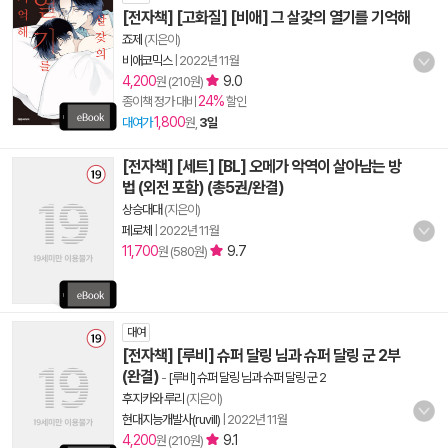
[전자책] [고화질] [비애] 그 살갗의 열기를 기억해
죠제
(지은이)
비애코믹스
|
2022년 11월
4,200
9.0
원 (210원)
24%
종이책 정가 대비
할인
1,800
대여가
원,
3일
[전자책] [세트] [BL] 오메가 악역이 살아남는 방
법 (외전 포함) (총5권/완결)
상승대대
(지은이)
페로체
|
2022년 11월
11,700
9.7
원 (580원)
대여
[전자책] [루비] 슈퍼 달링 님과 슈퍼 달링 군 2부
(완결)
-
[루비] 슈퍼 달링 님과 슈퍼 달링 군 2
후지카와 루리
(지은이)
현대지능개발사(ruvill)
|
2022년 11월
4,200
9.1
원 (210원)