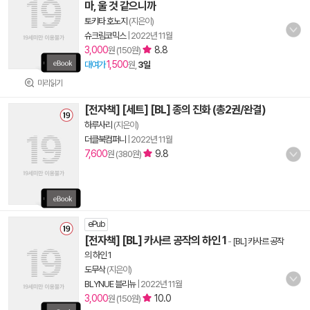
마, 울 것 같으니까
토키타 호노지
(지은이)
슈크림코믹스
|
2022년 11월
3,000
8.8
원 (150원)
1,500
대여가
원,
3일
미리읽기
[전자책] [세트] [BL] 종의 진화 (총2권/완결)
하루사리
(지은이)
더클북컴퍼니
|
2022년 11월
7,600
9.8
원 (380원)
ePub
[전자책] [BL] 카사르 공작의 하인 1
-
[BL] 카사르 공작
의 하인 1
도무삭
(지은이)
BLYNUE 블리뉴
|
2022년 11월
3,000
10.0
원 (150원)