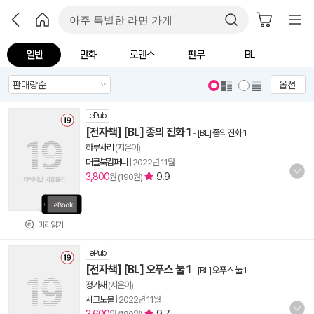
일반
만화
로맨스
판무
BL
옵션
ePub
[전자책] [BL] 종의 진화 1
-
[BL] 종의 진화 1
하루사리
(지은이)
더클북컴퍼니
|
2022년 11월
3,800
9.9
원 (190원)
미리읽기
ePub
[전자책] [BL] 오푸스 눌 1
-
[BL] 오푸스 눌 1
정가재
(지은이)
시크노블
|
2022년 11월