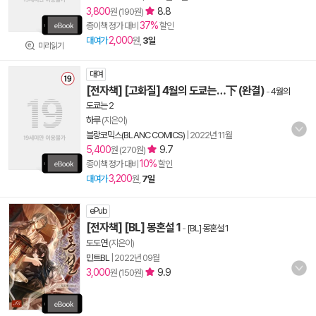
3,800
8.8
원 (190원)
37%
종이책 정가 대비
할인
2,000
대여가
원,
3일
미리읽기
대여
[전자책] [고화질] 4월의 도쿄는…下 (완결)
-
4월의
도쿄는 2
하루
(지은이)
블랑코믹스(BLANC COMICS)
|
2022년 11월
5,400
9.7
원 (270원)
10%
종이책 정가 대비
할인
3,200
대여가
원,
7일
ePub
[전자책] [BL] 몽혼설 1
-
[BL] 몽혼설 1
도도연
(지은이)
민트BL
|
2022년 09월
3,000
9.9
원 (150원)