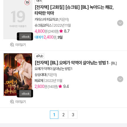
대여
[전자책] [고화질] [슈크림] [BL] 녹아드는 쾌감,
타락한 악마
카라스마 피요히코
(지은이)
슈크림코믹스
|
2022년 11월
4,800
8.7
원 (240원)
2,400
대여가
원,
3일
미리읽기
ePub
[전자책] [BL] 오메가 악역이 살아남는 방법 1
-
[BL]
오메가 악역이 살아남는 방법 1
상승대대
(지은이)
페로체
|
2022년 11월
2,800
9.4
원 (140원)
미리읽기
1
2
3