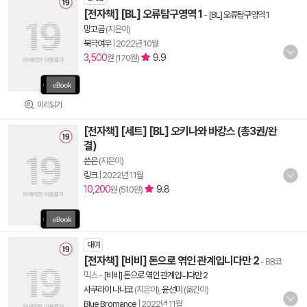
[전자책] [BL] 오류탐구영역 1
-
[BL] 오류탐구영역 1
망고곰
(지은이)
북극여우
|
2022년 10월
3,500
9.9
원 (170원)
미리읽기
[전자책] [세트] [BL] 오키나와 바캉스 (총3권/완
결)
쓴은
(지은이)
링크
|
2022년 11월
10,200
9.8
원 (510원)
대여
[전자책] [비비] 돈으로 엮인 관계입니다만 2
- BB코
믹스
-
[비비] 돈으로 엮인 관계입니다만 2
사쿠라이 나나코
(지은이),
윤선미
(옮긴이)
Blue Bromance
|
2022년 11월