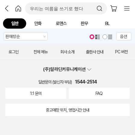
일반
만화
로맨스
판무
BL
옵션
로그인
전체 메뉴
회사 소개
출판사 안내
PC 버전
(주)알라딘커뮤니케이션
1544-2514
일반문의 (발신자 부담)
1:1 문의
FAQ
중고매장 위치, 영업시간 안내