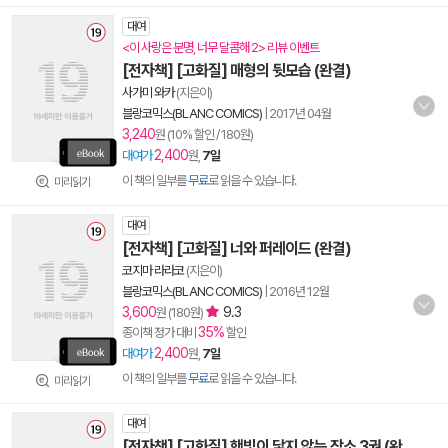
대여
<이 사랑은 분명, 너무 달콤해 2> 리뷰 이벤트
[전자책] [고화질] 매형의 뒷모습 (완결)
사가미 와카
(지은이)
블랑코믹스(BLANC COMICS)
|
2017년 04월
3,240
원 (10% 할인 / 180원)
2,400
대여가
원,
7일
이 책의 일부를
무료
로 읽을 수 있습니다.
미리읽기
대여
[전자책] [고화질] 너와 퍼레이드 (완결)
코지마 라라코
(지은이)
블랑코믹스(BLANC COMICS)
|
2016년 12월
3,600
9.3
원 (180원)
35%
종이책 정가 대비
할인
2,400
대여가
원,
7일
이 책의 일부를
무료
로 읽을 수 있습니다.
미리읽기
대여
[전자책] [고화질] 햇빛이 닿지 않는 장소 3권 (완