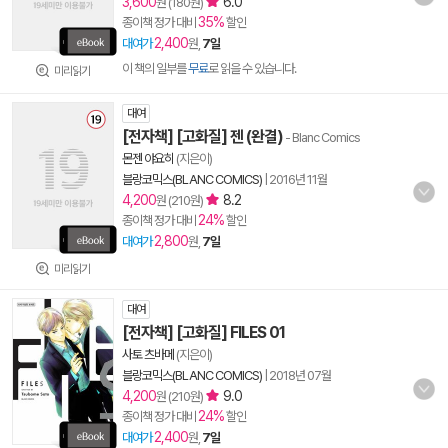
3,600
6.0
원 (180원)
35%
종이책 정가 대비
할인
2,400
대여가
원,
7일
이 책의 일부를
무료
로 읽을 수 있습니다.
미리읽기
대여
[전자책] [고화질] 젠 (완결)
- Blanc Comics
몬젠 야요히
(지은이)
블랑코믹스(BLANC COMICS)
|
2016년 11월
4,200
8.2
원 (210원)
24%
종이책 정가 대비
할인
2,800
대여가
원,
7일
미리읽기
대여
[전자책] [고화질] FILES 01
사토 츠바메
(지은이)
블랑코믹스(BLANC COMICS)
|
2018년 07월
4,200
9.0
원 (210원)
24%
종이책 정가 대비
할인
2,400
대여가
원,
7일