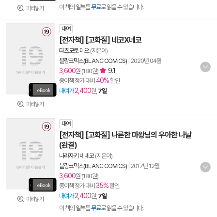
이 책의 일부를
무료
로 읽을 수 있습니다.
미리읽기
대여
[전자책] [고화질] 네코X네코
타츠모토 미오
(지은이)
블랑코믹스(BLANC COMICS)
|
2020년 04월
3,600
9.1
원 (180원)
40%
종이책 정가 대비
할인
2,400
대여가
원,
7일
미리읽기
대여
[전자책] [고화질] 나른한 마왕님의 우아한 나날
(완결)
나라자키 네네코
(지은이)
블랑코믹스(BLANC COMICS)
|
2017년 12월
3,600
원 (180원)
35%
종이책 정가 대비
할인
2,400
대여가
원,
7일
미리읽기
이 책의 일부를
무료
로 읽을 수 있습니다.