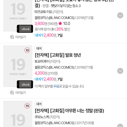
결)
- 완결
-
햇빛이 닿지 않는 장소 3
타츠모토 미오
(지은이)
블랑코믹스(BLANC COMICS)
|
2018년 12월
3,600
10.0
원 (180원)
35%
종이책 정가 대비
할인
2,400
대여가
원,
7일
미리읽기
대여
[전자책] [고화질] 발효 청년
토모에 후미
(지은이)
블랑코믹스(BLANC COMICS)
|
2018년 11월
4,200
원 (210원)
2,400
대여가
원,
7일
이 책의 일부를
무료
로 읽을 수 있습니다.
미리읽기
대여
[전자책] [고화질] 아무튼 너는 정말 (완결)
쿠모노스케
(지은이)
블랑코믹스(BLANC COMICS)
|
2017년 06월