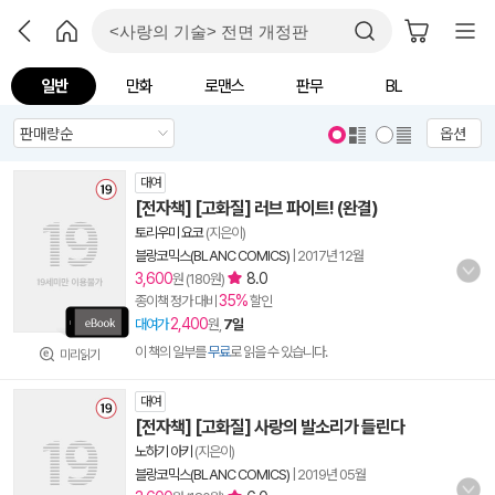
일반
만화
로맨스
판무
BL
옵션
대여
[전자책] [고화질] 러브 파이트! (완결)
토리우미 요코
(지은이)
블랑코믹스(BLANC COMICS)
|
2017년 12월
3,600
8.0
원 (180원)
35%
종이책 정가 대비
할인
2,400
대여가
원,
7일
이 책의 일부를
무료
로 읽을 수 있습니다.
미리읽기
대여
[전자책] [고화질] 사랑의 발소리가 들린다
노하기 아키
(지은이)
블랑코믹스(BLANC COMICS)
|
2019년 05월