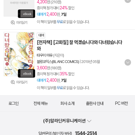
4,200
원 (210원)
24%
종이책 정가 대비
할인
2,400
대여가
원,
7일
이 책의 일부를
무료
로 읽을 수 있습니다.
미리읽기
대여
[전자책] [고화질] 잘 먹겠습니다와 다녀왔습니다
와
타우미 마유
(지은이)
블랑코믹스(BLANC COMICS)
|
2019년 05월
3,600
원 (180원)
35%
종이책 정가 대비
할인
2,400
대여가
원,
7일
미리읽기
이 책의 일부를
무료
로 읽을 수 있습니다.
로그인
전체 메뉴
회사 소개
출판사 안내
PC 버전
(주)알라딘커뮤니케이션
1544-2514
일반문의 (발신자 부담)