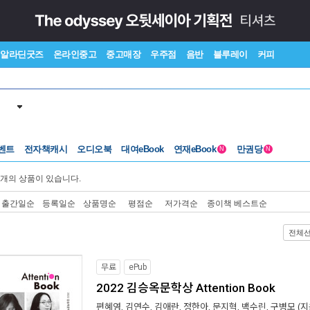
알라딘굿즈
온라인중고
중고매장
우주점
음반
블루레이
커피
벤트
전자책캐시
오디오북
대여eBook
연재eBook
만권당
N
N
개의 상품이 있습니다.
출간일순
등록일순
상품명순
평점순
저가격순
종이책 베스트순
전체
무료
ePub
2022 김승옥문학상 Attention Book
편혜영
,
김연수
,
김애란
,
정한아
,
문지혁
,
백수린
,
구병모
(지