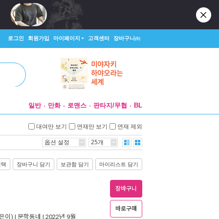
로그인
회원가입
마이페이지
고객센터
장바구니
(0)
일반
만화
로맨스
판타지/무협
BL
대여만 보기
연재만 보기
연재 제외
옵션 설정
25개
선택
장바구니 담기
보관함 담기
마이리스트 담기
장바구니
바로구매
은이) |
문학동네
| 2022년 9월