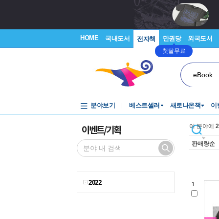
HOME
국내도서
만권당
외국도서
전자책
첫달무료
eBook
분야보기
베스트셀러
새로나온책
이
이벤트/기획
이 분야에
2
판매량순
2022
1.