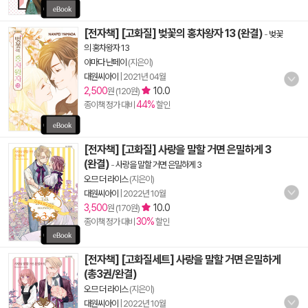
[전자책] [고화질] 벚꽃의 홍차왕자 13 (완결)
-
벚꽃
의 홍차왕자 13
야마다 난페이
(지은이)
대원씨아이
|
2021년 04월
2,500
10.0
원 (120원)
44%
종이책 정가 대비
할인
[전자책] [고화질] 사랑을 말할 거면 은밀하게 3
(완결)
-
사랑을 말할 거면 은밀하게 3
오므 더 라이스
(지은이)
대원씨아이
|
2022년 10월
3,500
10.0
원 (170원)
30%
종이책 정가 대비
할인
[전자책] [고화질세트] 사랑을 말할 거면 은밀하게
(총3권/완결)
오므 더 라이스
(지은이)
대원씨아이
|
2022년 10월