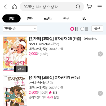
일반
만화
로맨스
판무
BL
옵션
[전자책] [고화질] 홍차왕자 25 (완결)
-
홍차왕자 25
NANPEI YAMADA
(지은이)
대원씨아이(만화)
|
2013년 01월
2,000
원 (100원)
[전자책] [고화질] 홍차왕자의 공주님
야마다 난페이
(지은이)
대원씨아이(만화)
|
2017년 01월
2,500
8.3
원 (120원)
48%
종이책 정가 대비
할인