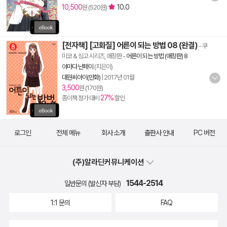
10,500
10.0
원 (520원)
[전자책] [고화질] 어른이 되는 방법 08 (완결)
- 쿠
미코 & 싱고 시리즈, 애장판
-
어른이 되는 방법 (애장판) 8
야마다 난페이
(지은이)
대원씨아이(만화)
|
2017년 01월
3,500
원 (170원)
27%
종이책 정가 대비
할인
로그인
전체 메뉴
회사 소개
출판사 안내
PC 버전
(주)알라딘커뮤니케이션
1544-2514
일반문의 (발신자 부담)
1:1 문의
FAQ