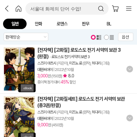
일반
만화
로맨스
판무
BL
옵션
[전자책] [고화질] 로도스도 전기 서약의 보관 3
(완결)
-
로도스도 전기 서약의 보관 3
스즈미 아츠시
(지은이),
미즈노 료
(원작),
히다리
(그림)
대원씨아이
|
2022년 10월
3,000
8.0
원 (150원)
45%
종이책 정가 대비
할인
[전자책] [고화질세트] 로도스도 전기 서약의 보관
(총3권/완결)
스즈미 아츠시
(지은이),
미즈노 료
(원작),
히다리
(그림)
대원씨아이
|
2022년 10월
9,000
원 (450원)