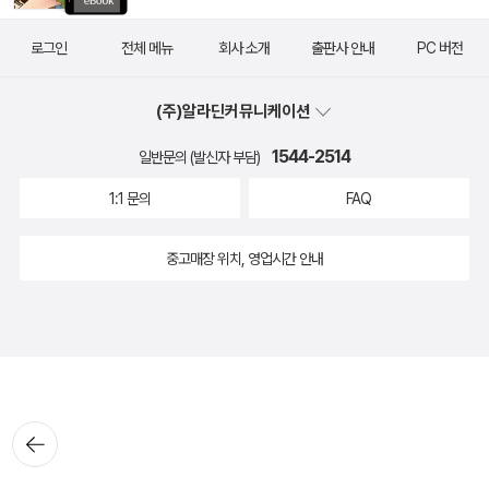
로그인
전체 메뉴
회사 소개
출판사 안내
PC 버전
(주)알라딘커뮤니케이션
1544-2514
일반문의 (발신자 부담)
1:1 문의
FAQ
중고매장 위치, 영업시간 안내
뒤로가
기