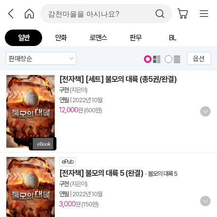
일반
만화
로맨스
판무
BL
옵션
[전자책] [세트] 불모의 대륙 (총5권/완결)
구현
(지은이)
연필
|
2022년 10월
12,000
원 (600원)
ePub
[전자책] 불모의 대륙 5 (완결)
-
불모의 대륙 5
구현
(지은이)
연필
|
2022년 10월
3,000
원 (150원)