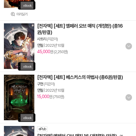
미리읽기
[전자책] [세트] 엠페러 오브 매직 (개정판) (총16
권/완결)
시트리
(지은이)
연필
|
2022년 10월
45,000
원 (2,250원)
[전자책] [세트] 베스커스의 마법사 (총6권/완결)
구현
(지은이)
연필
|
2022년 10월
15,000
원 (750원)
ePub