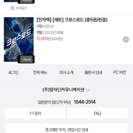
미리읽기
[전자책] [세트] 크로스로드 (총5권/완결)
구현
(지은이)
연필
|
2022년 08월
12,000
원 (600원)
로그인
전체 메뉴
회사 소개
출판사 안내
PC 버전
(주)알라딘커뮤니케이션
1544-2514
일반문의 (발신자 부담)
1:1 문의
FAQ
중고매장 위치, 영업시간 안내