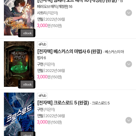
[전자책] 엠페러 오브 매직 16 (개정판) (완결)
-
엠
페러 오브 매직 (개정판) 16
시트리
(지은이)
연필
|
2022년 09월
3,000
원 (150원)
ePub
[전자책] 베스커스의 마법사 6 (완결)
-
베스커스의 마
법사 6
구현
(지은이)
연필
|
2022년 08월
3,000
원 (150원)
ePub
[전자책] 크로스로드 5 (완결)
-
크로스로드 5
구현
(지은이)
연필
|
2022년 08월
3,000
원 (150원)