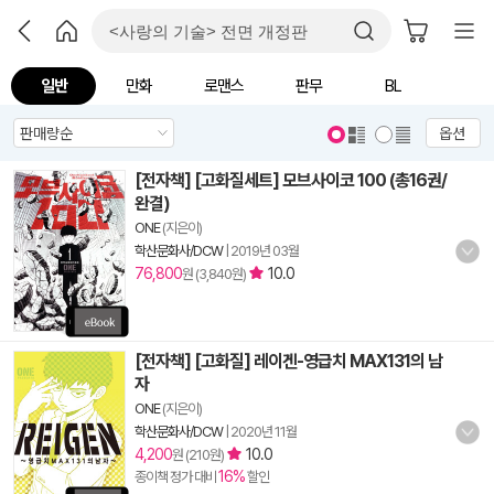
일반
만화
로맨스
판무
BL
옵션
[전자책] [고화질세트] 모브사이코 100 (총16권/
완결)
ONE
(지은이)
학산문화사/DCW
|
2019년 03월
76,800
10.0
원 (3,840원)
[전자책] [고화질] 레이겐-영급치 MAX131의 남
자
ONE
(지은이)
학산문화사/DCW
|
2020년 11월
4,200
10.0
원 (210원)
16%
종이책 정가 대비
할인