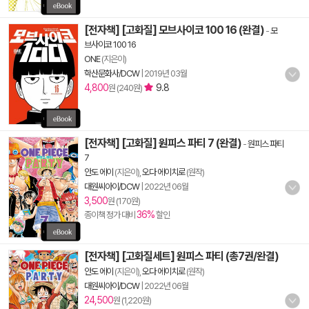
[전자책] [고화질] 모브사이코 100 16 (완결)
-
모
브사이코 100 16
ONE
(지은이)
학산문화사/DCW
|
2019년 03월
4,800
9.8
원 (240원)
[전자책] [고화질] 원피스 파티 7 (완결)
-
원피스 파티
7
안도 에이
(지은이),
오다 에이치로
(원작)
대원씨아이/DCW
|
2022년 06월
3,500
원 (170원)
36%
종이책 정가 대비
할인
[전자책] [고화질세트] 원피스 파티 (총7권/완결)
안도 에이
(지은이),
오다 에이치로
(원작)
대원씨아이/DCW
|
2022년 06월
24,500
원 (1,220원)